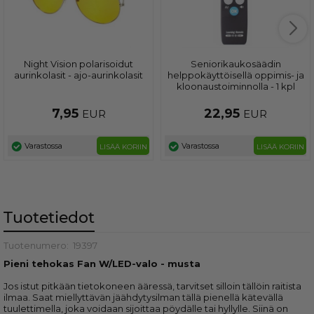
Night Vision polarisoidut
Seniorikaukosäädin
aurinkolasit - ajo-aurinkolasit
helppokäyttöisellä oppimis- ja
kloonaustoiminnolla - 1 kpl
7,95
22,95
EUR
EUR
Varastossa
Varastossa
LISÄÄ KORIIN
LISÄÄ KORIIN
Tuotetiedot
Tuotenumero:
19397
Pieni tehokas Fan W/LED-valo - musta
Jos istut pitkään tietokoneen ääressä, tarvitset silloin tällöin raitista
ilmaa. Saat miellyttävän jäähdytysilman tällä pienellä kätevällä
tuulettimella, joka voidaan sijoittaa pöydälle tai hyllylle. Siinä on