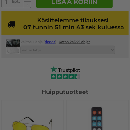
LISÄÄ KORIIN
-
Käsittelemme tilauksesi
07
tunnin
51
min
43
sek kuluessa
Valitse 1 lahja (
tiedot
)
Katso kaikki lahjat
Huipputuotteet