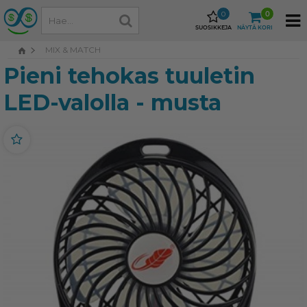
0
0
SUOSIKKEJA
NÄYTÄ KORI
MIX & MATCH
Pieni tehokas tuuletin
LED-valolla - musta