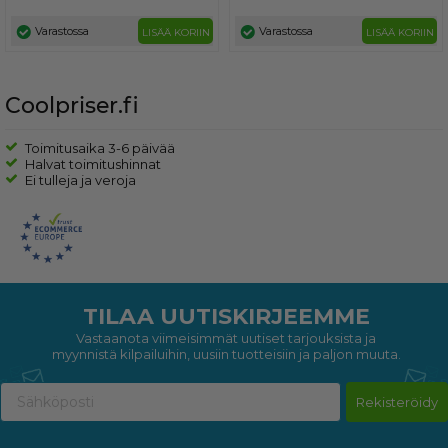
Varastossa
Varastossa
LISÄÄ KORIIN
LISÄÄ KORIIN
Coolpriser.fi
Toimitusaika 3-6 päivää
Halvat toimitushinnat
Ei tulleja ja veroja
TILAA UUTISKIRJEEMME
Vastaanota viimeisimmät uutiset tarjouksista ja
myynnistä kilpailuihin, uusiin tuotteisiin ja paljon muuta.
Rekisteröidy