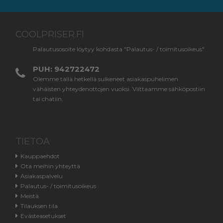
COOLPRISER.FI
Palautusosoite löytyy kohdasta "Palautus- / toimitusoikeus"
PUH: 942722472
Olemme tällä hetkellä sulkeneet asiakaspuhelimen
vähäisten yhteydenottojen vuoksi. Viittaamme sähköpostiin
tai chatiin.
TIETOA
Kauppaehdot
Ota meihin yhteyttä
Asiakaspalvelu
Palautus- / toimitusoikeus
Meistä
Tilauksen tila
Evästeasetukset