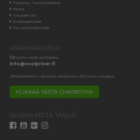
Palautus- / toimitusoikeus
Meistä
Tilauksen tila
Evästeasetukset
Peruuttamislomake
ASIAKASPALVELU
Kirjoita meille osoitteessa
info@coolpriser.fi
Sähköposteihin vastataan arkipäivisin 48 tunnin kuluessa.
KLIKKAA TÄSTÄ CHATBOTIIN
SEURAA MEITÄ TÄÄLLÄ: