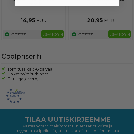
liitännällä
valolla - musta
14,95
20,95
EUR
EUR
Varastossa
Varastossa
LISÄÄ KORIIN
LISÄÄ KORIIN
Coolpriser.fi
Toimitusaika 3-6 päivää
Halvat toimitushinnat
Ei tulleja ja veroja
TILAA UUTISKIRJEEMME
Vastaanota viimeisimmät uutiset tarjouksista ja
myynnistä kilpailuihin, uusiin tuotteisiin ja paljon muuta.