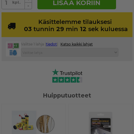
LISÄÄ KORIIN
-
Käsittelemme tilauksesi
03
tunnin
29
min
11
sek kuluessa
Valitse 1 lahja (
tiedot
)
Katso kaikki lahjat
Huipputuotteet