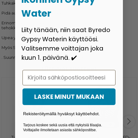
Tuhkakupissa on LED-valo, joka syttyy, kun kansi avataan.
Water
Pidä autosi puhtaana ja tuoreena
Erinomaisen tiivistyksen ansiosta tämä tuhkakuppi estää
tehokkaasti sisällä olevaa tuhkaa puhaltamasta ulos tuulesta.
Liity tänään, niin saat Byredo
Gypsy Waterin käyttöösi.
Upea yhdistelmä käytännöllisyyttä ja estetiikkaa
Valitsemme voittajan joka
Myös Stor sisustus kotiin, toimistoon tai autoon
kuun 1. päivänä. ✔️
. Suunniteltu sinisellä LED-valolla, kätevä käyttää
Liittyvät tuotteet
Email
LASKE MINUT MUKAAN
Rekisteröitymällä hyväksyt käyttöehdot.
Tarjous koskee sekä uusia että nykyisiä tilaajia.
Voittajalle ilmoitetaan asiasta sähköpostitse.
Tuuletin klipsillä ja USB-
Pieni tehokas tuuletin LED-