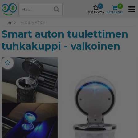
0
0
SUOSIKKEJA
NÄYTÄ KORI
MIX & MATCH
Smart auton tuulettimen
tuhkakuppi - valkoinen