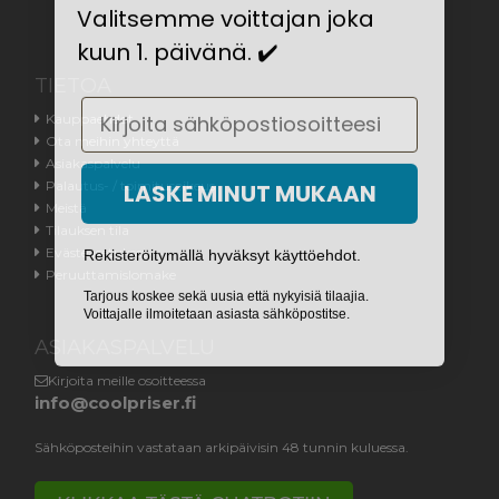
Valitsemme voittajan joka
kuun 1. päivänä. ✔️
TIETOA
Email
Kauppaehdot
Ota meihin yhteyttä
Asiakaspalvelu
LASKE MINUT MUKAAN
Palautus- / toimitusoikeus
Meistä
Tilauksen tila
Rekisteröitymällä hyväksyt käyttöehdot.
Evästeasetukset
Peruuttamislomake
Tarjous koskee sekä uusia että nykyisiä tilaajia.
Voittajalle ilmoitetaan asiasta sähköpostitse.
ASIAKASPALVELU
Kirjoita meille osoitteessa
info@coolpriser.fi
Sähköposteihin vastataan arkipäivisin 48 tunnin kuluessa.