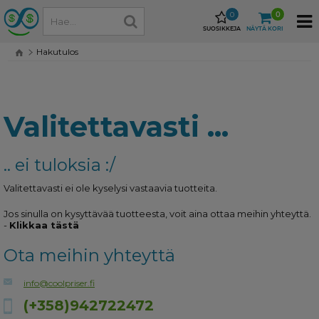
0
0
SUOSIKKEJA
NÄYTÄ KORI
Hakutulos
Valitettavasti ...
.. ei tuloksia :/
Valitettavasti ei ole kyselysi vastaavia tuotteita.
Jos sinulla on kysyttävää tuotteesta, voit aina ottaa meihin yhteyttä.
-
Klikkaa tästä
Ota meihin yhteyttä
info@coolpriser.fi
(+358)942722472