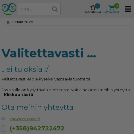
0
0
SUOSIKKEJA
NÄYTÄ KORI
Hakutulos
Valitettavasti ...
.. ei tuloksia :/
Valitettavasti ei ole kyselysi vastaavia tuotteita.
Jos sinulla on kysyttävää tuotteesta, voit aina ottaa meihin yhteyttä.
-
Klikkaa tästä
Ota meihin yhteyttä
info@coolpriser.fi
(+358)942722472