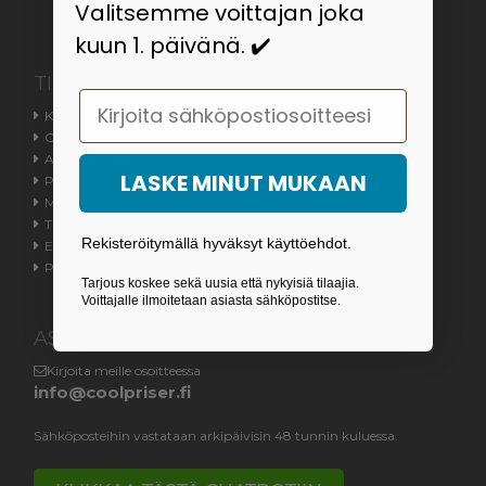
Valitsemme voittajan joka
kuun 1. päivänä. ✔️
TIETOA
Email
Kauppaehdot
Ota meihin yhteyttä
Asiakaspalvelu
LASKE MINUT MUKAAN
Palautus- / toimitusoikeus
Meistä
Tilauksen tila
Rekisteröitymällä hyväksyt käyttöehdot.
Evästeasetukset
Peruuttamislomake
Tarjous koskee sekä uusia että nykyisiä tilaajia.
Voittajalle ilmoitetaan asiasta sähköpostitse.
ASIAKASPALVELU
Kirjoita meille osoitteessa
info@coolpriser.fi
Sähköposteihin vastataan arkipäivisin 48 tunnin kuluessa.