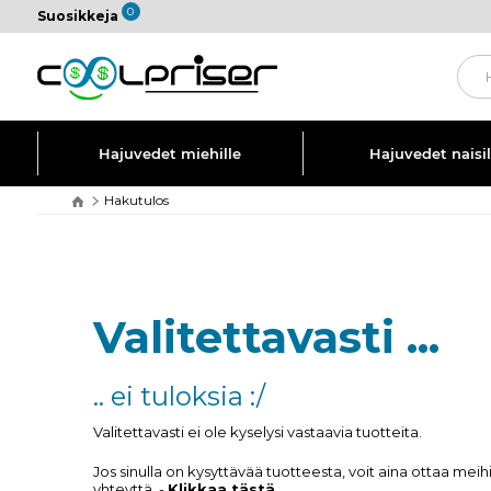
0
Suosikkeja
Hajuvedet miehille
Hajuvedet naisil
Hakutulos
Valitettavasti ...
.. ei tuloksia :/
Valitettavasti ei ole kyselysi vastaavia tuotteita.
Jos sinulla on kysyttävää tuotteesta, voit aina ottaa meih
yhteyttä. -
Klikkaa tästä