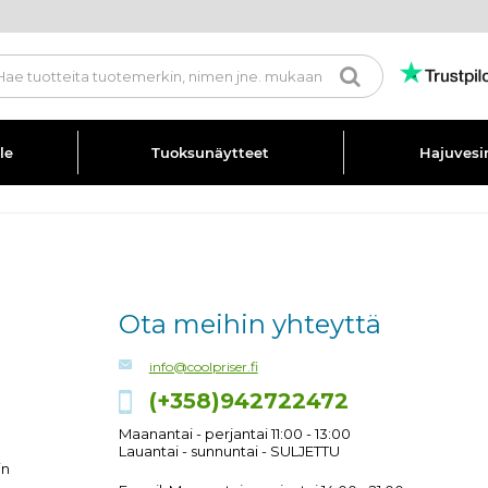
le
Tuoksunäytteet
Hajuvesi
Ota meihin yhteyttä
info@coolpriser.fi
Tilaisuutesi h
(+358)942722472
Byredon ikon
Maanantai - perjantai 11:00 - 13:00
Lauantai - sunnuntai - SULJETTU
Gypsy Water
in