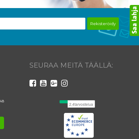
 Byredo
i.
oka kuun 1.
Rekisteröidy
SEURAA MEITÄ TÄÄLLÄ:
MUKAAN
töehdot.
iä tilaajia.
 48
ostitse.