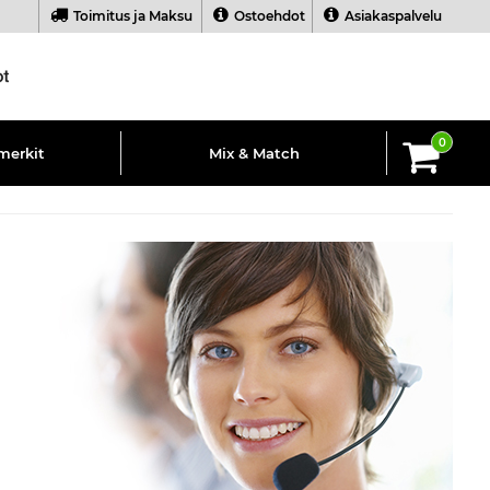
Toimitus ja Maksu
Ostoehdot
Asiakaspalvelu
0
merkit
Mix & Match
ankkia
inen