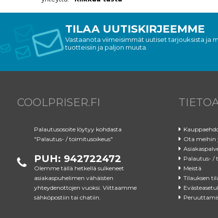
TILAA UUTISKIRJEEMME
Vastaanota viimeisimmät uutiset tarjouksista ja my
tuotteisiin ja paljon muuta.
COOLPRISER.FI
TIETO
Palautusosoite löytyy kohdasta
Kauppaehd
"Palautus- / toimitusoikeus"
Ota meihin 
Asiakaspalv
PUH: 942722472
Palautus- / 
Olemme tällä hetkellä sulkeneet
Meistä
asiakaspuhelimen vähäisten
Tilauksen til
yhteydenottojen vuoksi. Viittaamme
Evästeasetu
sähköpostiin tai chatiin.
Peruuttami