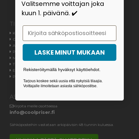
Valitsemme voittajan joka
kuun 1. päivänä. ✔️
TIETOA
Email
Kauppaehdot
Ota meihin yhteyttä
Asiakaspalvelu
LASKE MINUT MUKAAN
Palautus- / toimitusoikeus
Meistä
Tilauksen tila
Rekisteröitymällä hyväksyt käyttöehdot.
Evästeasetukset
Peruuttamislomake
Tarjous koskee sekä uusia että nykyisiä tilaajia.
Voittajalle ilmoitetaan asiasta sähköpostitse.
ASIAKASPALVELU
Kirjoita meille osoitteessa
info@coolpriser.fi
Sähköposteihin vastataan arkipäivisin 48 tunnin kuluessa.