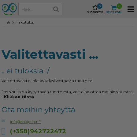
0
0
SUOSIKKEJA
NÄYTÄ KORI
Hakutulos
Valitettavasti ...
.. ei tuloksia :/
Valitettavasti ei ole kyselysi vastaavia tuotteita.
Jos sinulla on kysyttävää tuotteesta, voit aina ottaa meihin yhteyttä.
-
Klikkaa tästä
Ota meihin yhteyttä
info@coolpriser.fi
(+358)942722472