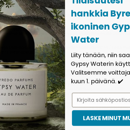
Tilaisuutesi
 hieno keksintö yhdistääksesi kannettavan tietokoneen tai tietokonee
 toiset todella hauskoja.
hankkia Byr
aikea korostaa joitain USB-laitteita muihin nähden. Kaikki USB-laitt
ä kukin omalla tavallaan.
ikoninen Gy
mista myyjistä on kuitenkin 4-porttinen USB-keskitin ja USB-kuppilämm
itää kahvin lämpimänä ja samalla toimia jakeluporttina muille USB-vaati
Water
neljä USB-porttia, ja se tukee sekä täyden nopeuden 12 Mt / s että ma
t / s siirtonopeutta.
Liity tänään, niin sa
it - purkitetut jääkaapit
Gypsy Waterin käytt
 jopa 127 USB-laitetta mukinpidikkeeseen, joka pitää kahvia / teetä /
Valitsemme voittaja
ä 50-60 ° C: ssa. Punainen LED-valo osoittaa, kun lämmitin on päällä.
kuun 1. päivänä. ✔️
tu USB-gadget on USB-jääkaappi, jota voidaan käyttää sekä
siin että olutöljyihin mukana toimitetun USB-kaapelin kautta. USB-
 käytännöllisesti katsoen kaikenlaisiin tölkeihin.
Email
-toiminto tarkoittaa, että yksinkertaisesti kytket jääkaapin tietokone
se alkaa jäähtyä. Jääkaapissa on myös virtapainike. Se toimii sekä PC:
ssa.
LASKE MINUT 
iitännällä
oissa on USB-liitäntä, on saatavana useina muunnelmina. Tuuletin on kät