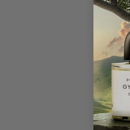
USB-gadgetit -
käytännöllisiä,
Tietenkin on v
ovat jännittävi
Yksi suosituim
jotka voivat p
laitteillesi.
Laitteessa on 
nopeuden 1,5 M
USB-gadget
Voit ketjuttaa
juomaa / lämpö
Toinen suosit
soodasäilykkei
jääkaappi sopii
Plug and play 
minkä jälkeen 
että Macin kan
Fanit USB-l
Tuulettimia, j