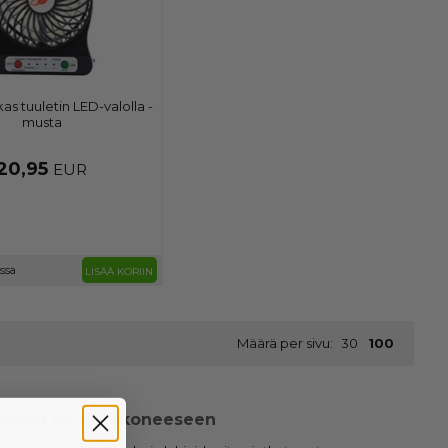
as tuuletin LED-valolla -
musta
20,95
EUR
ossa
LISÄÄ KORIIN
Määrä per sivu:
30
100
aciin tai tietokoneeseen