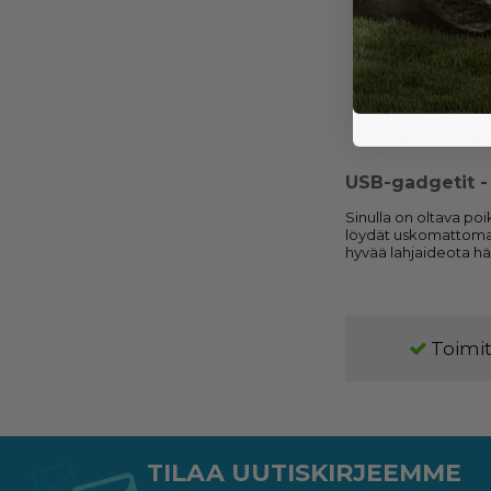
jännittävää tie
ikkunalaudalle
Tuulettimella 
kanssa, muuten
jäähdyttämisee
Rohkea viihde 
USB-gadgetit -
Sinulla on oltava poi
löydät uskomattoman 
hyvää lahjaideota hä
Toimit
TILAA UUTISKIRJEEMME