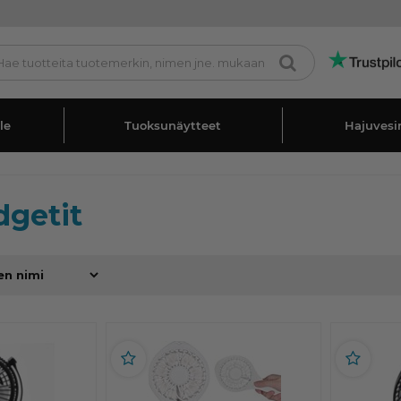
le
Tuoksunäytteet
Hajuvesi
getit