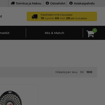
Toimitus ja Maksu
Ostoehdot
Asiakaspalvelu
Käsittelemme tilauksesi
10
tunnin
00
min
25
sek kuluessa
0
merkit
Mix & Match
Määrä per sivu:
30
100