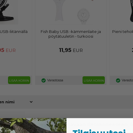
a USB-liitännällä
Fish Baby USB -kämmenlaite ja
Pieni tehok
pöytätuuletin - turkoosi
95
11,95
EUR
EUR
Varastossa
Varast
LISÄÄ KORIIN
LISÄÄ KORIIN
it - helppo yhteys kannettavaan tietokoneeseen, M