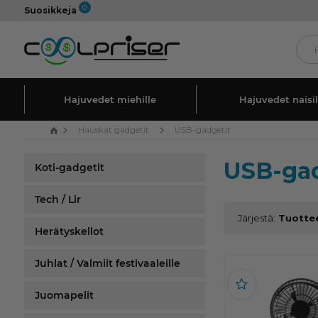
0
Suosikkeja
Hajuvedet miehille
Hajuvedet naisil
Hauskat gadgetit
USB-gadgetit
USB-gad
Koti-gadgetit
Tech / Lir
Järjestä:
Herätyskellot
Juhlat / Valmiit festivaaleille
Juomapelit