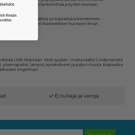
töehdot.
aan sijoittaa pöydälle tai kiinnittää pöydän reunaan,
iä tilaajia.
än nopeutta II, puhallinta on käytettävä kiinnittimen
ostitse.
imesta joustavan ja on ihanteellinen huoneen ilman
riltä.
distää USB-liitäntään. Vitsit syrjään - mutta täältä Coolpriseristä
, plasmapallot, lamput, kynätelineet ja paljon muuta. Kaipaatko
 ratkaisee ongelman!
nat
Ei tulleja ja veroja
Rekisteröidy