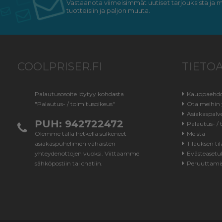
Vastaanota viimeisimmät uutiset tarjouksista ja my
tuotteisiin ja paljon muuta.
COOLPRISER.FI
TIETO
Palautusosoite löytyy kohdasta
Kauppaehd
"Palautus- / toimitusoikeus"
Ota meihin 
Asiakaspalv
PUH: 942722472
Palautus- / 
Olemme tällä hetkellä sulkeneet
Meistä
asiakaspuhelimen vähäisten
Tilauksen til
yhteydenottojen vuoksi. Viittaamme
Evästeasetu
sähköpostiin tai chatiin.
Peruuttami