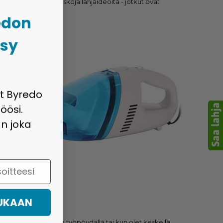
n. Hauskoja ja hauskoja lahjaideoita - jotkut ovat
edon
eemme
psy
itin,
ville
talan
at Byredo
öösi.
n joka
eseen,
 n
MUKAAN
evä ja kätevä juosta työpöydällä tai kun olet keskellä