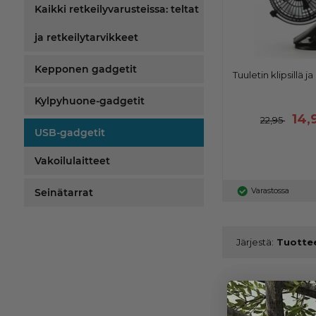
Kaikki retkeilyvarusteissa: teltat
ja retkeilytarvikkeet
Kepponen gadgetit
Tuuletin klipsillä j
Kylpyhuone-gadgetit
14,
22,95
USB-gadgetit
Vakoilulaitteet
Varastossa
Seinätarrat
Järjestä:
USB-gadget