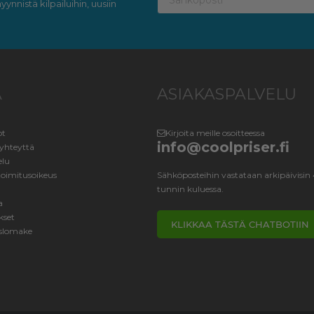
ynnistä kilpailuihin, uusiin
A
ASIAKASPALVELU
ot
Kirjoita meille osoitteessa
info@coolpriser.fi
yhteyttä
elu
toimitusoikeus
Sähköposteihin vastataan arkipäivisin
tunnin kuluessa.
a
kset
KLIKKAA TÄSTÄ CHATBOTIIN
slomake