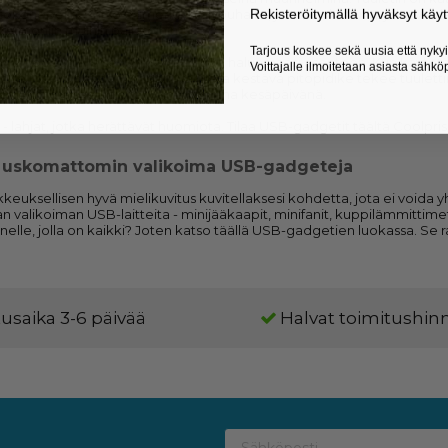
Rekisteröitymällä hyväksyt käyt
tokonepeliä. Katso esimerkiksi älypuhallin, jossa on kiinnitin, joka void
 ja moniin muihin paikkoihin.
Tarjous koskee sekä uusia että nykyis
on 2 nopeutta ja se voi kiertää 360 ° haluamaasi asentoon. Kun käytetä
Voittajalle ilmoitetaan asiasta sähköp
 se liikkuu pöydän ympäri. Vahva ja kestävä pitopidike tekee tuulett
n, kun olet pelaaja tai vain kuumana kesäpäivänä.
- lahjat, jotka herättävät huomiota. Tilaa USB-gadgetit täältä Coolprise
 uskomattomin valikoima USB-gadgeteja
kkeuksellisen hyvä mielikuvitus kuvitellaksesi kohdetta, jota ei voida yh
valikoiman USB-laitteita - minijääkaapit, minifanit, kuppilämmittimet
nelle, jolla on kaikki? Joten katso täällä USB-gadgetien luokassa. Se
usaika 3-6 päivää
Halvat toimitushin