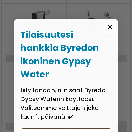
Tilaisuutesi
hankkia Byredon
ikoninen Gypsy
USB-KESKITTIMET
VAKOILULAITTEET
Water
Liity tänään, niin saat Byredo
Gypsy Waterin käyttöösi.
Valitsemme voittajan joka
kuun 1. päivänä. ✔️
VÄÄRENNETTY NUKEN
VALOT
KAMERA