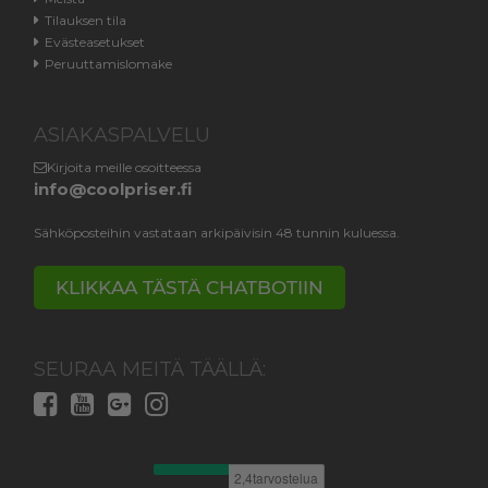
Tilauksen tila
Evästeasetukset
Peruuttamislomake
ASIAKASPALVELU
Kirjoita meille osoitteessa
info@coolpriser.fi
Sähköposteihin vastataan arkipäivisin 48 tunnin kuluessa.
KLIKKAA TÄSTÄ CHATBOTIIN
SEURAA MEITÄ TÄÄLLÄ: