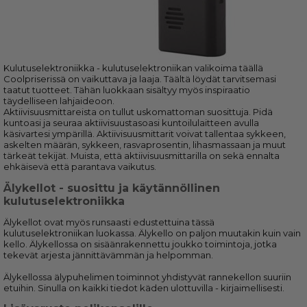
Kulutuselektroniikka - kulutuselektroniikan valikoima täällä
Coolpriserissä on vaikuttava ja laaja. Täältä löydät tarvitsemasi
taatut tuotteet. Tähän luokkaan sisältyy myös inspiraatio
täydelliseen lahjaideoon.
Aktiivisuusmittareista on tullut uskomattoman suosittuja. Pidä
kuntoasi ja seuraa aktiivisuustasoasi kuntoilulaitteen avulla
käsivartesi ympärillä. Aktiivisuusmittarit voivat tallentaa sykkeen,
askelten määrän, sykkeen, rasvaprosentin, lihasmassaan ja muut
tärkeät tekijät. Muista, että aktiivisuusmittarilla on sekä ennalta
ehkäisevä että parantava vaikutus.
Älykellot - suosittu ja käytännöllinen
kulutuselektroniikka
Älykellot ovat myös runsaasti edustettuina tässä
kulutuselektroniikan luokassa. Älykello on paljon muutakin kuin vain
kello. Älykellossa on sisäänrakennettu joukko toimintoja, jotka
tekevät arjesta jännittävämmän ja helpomman.
Älykellossa älypuhelimen toiminnot yhdistyvät rannekellon suuriin
etuihin. Sinulla on kaikki tiedot käden ulottuvilla - kirjaimellisesti.