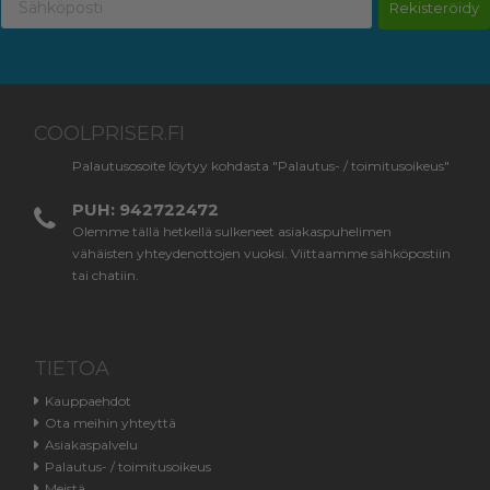
Rekisteröidy
COOLPRISER.FI
Palautusosoite löytyy kohdasta "Palautus- / toimitusoikeus"
PUH: 942722472
Olemme tällä hetkellä sulkeneet asiakaspuhelimen
vähäisten yhteydenottojen vuoksi. Viittaamme sähköpostiin
tai chatiin.
TIETOA
Kauppaehdot
Ota meihin yhteyttä
Asiakaspalvelu
Palautus- / toimitusoikeus
Meistä