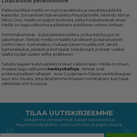
Lisävaruste pelikonsolille
Pelikonsolillesi meillä on myös tarvikkeita ja varusteita pitkillä
kaistoilla. Jos tarvitset lisävarusteita Playstationille, Nitendo Wii tai
XBox One, meillä on paljon tuotteita, jotka houkuttelevat sinua.
Meillä on laaja valikoima pelilaitteita edulliseen online-hintaan.
Toimintakamerat - kulutuselektroniikka, jonka esiintyvyys on
uskomaton. Tietysti meillä on kaikki tarvikkeet ja lisävarusteet
GoPro Hero -kamerallesi, mukaan lukien muistikortit, laturit,
kameralaukut, jalustat ja kolmijalat, teleskoopit ja linssit. Lisäksi
täältä löydät uuden selfie-pidikkeen.
Tutustu laajaan kulutuselektroniikan valikoimaan. Meillä on muun
muassa laaja valikoima
herätyskelloja
. Hinnat ovat
poikkeuksellisen alhaiset - koe Coolpriserin halvan verkkokaupan
suuri etu. Muista, että lähetämme ilmaisen toimituksen, kun tilaat
vähintään 400 kruunua.
TILAA UUTISKIRJEEMME
Vastaanota viimeisimmät uutiset tarjouksista ja
myynnistä kilpailuihin, uusiin tuotteisiin ja paljon muuta.