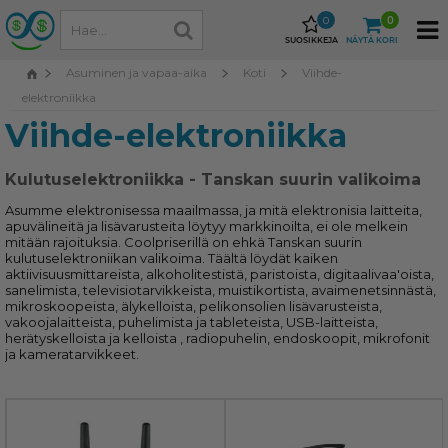
0
0
SUOSIKKEJA
NÄYTÄ KORI
Asuminen ja vapaa-aika
Koti
Viihde-
elektroniikka
Viihde-elektroniikka
Kulutuselektroniikka - Tanskan suurin valikoima
Asumme elektronisessa maailmassa, ja mitä elektronisia laitteita,
apuvälineitä ja lisävarusteita löytyy markkinoilta, ei ole melkein
mitään rajoituksia. Coolpriserillä on ehkä Tanskan suurin
kulutuselektroniikan valikoima. Täältä löydät kaiken
aktiivisuusmittareista, alkoholitestistä, paristoista, digitaalivaa'oista,
sanelimista, televisiotarvikkeista, muistikortista, avaimenetsinnästä,
mikroskoopeista, älykelloista, pelikonsolien lisävarusteista,
vakoojalaitteista, puhelimista ja tableteista, USB-laitteista,
herätyskelloista ja kelloista , radiopuhelin, endoskoopit, mikrofonit
ja kameratarvikkeet.