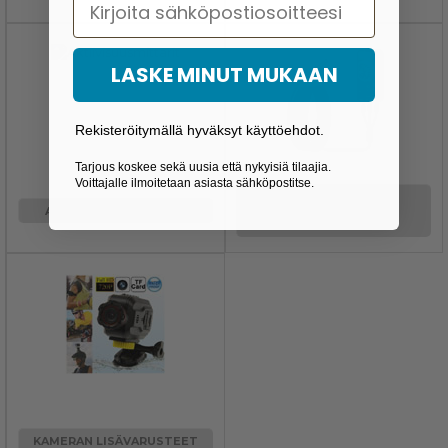
Email
LASKE MINUT MUKAAN
Rekisteröitymällä hyväksyt käyttöehdot.
Tarjous koskee sekä uusia että nykyisiä tilaajia.
Voittajalle ilmoitetaan asiasta sähköpostitse.
TARKASTUSKAMERA
AKTIIVISUUSMITTARIT
TIETOKONEILLE &
PUHELIMILLE
KAMERAN LISÄVARUSTEET