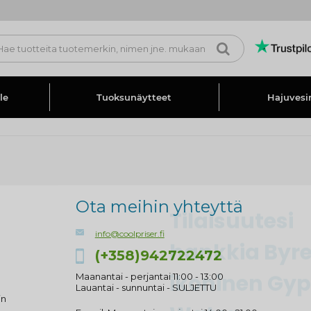
le
Tuoksunäytteet
Hajuvesi
Tilaisuutesi
Ota meihin yhteyttä
hankkia Byr
info@coolpriser.fi
ikoninen Gy
(+358)942722472
Water
Maanantai - perjantai 11:00 - 13:00
Lauantai - sunnuntai - SULJETTU
in