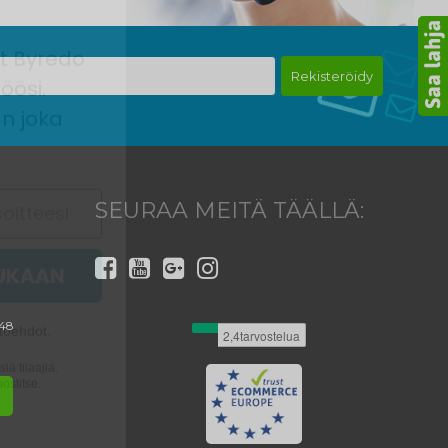
at Byredo
öösi.
n joka
Rekisteröidy
SEURAA MEITÄ TÄÄLLÄ:
MUKAAN
töehdot.
iä tilaajia.
 48
ostitse.