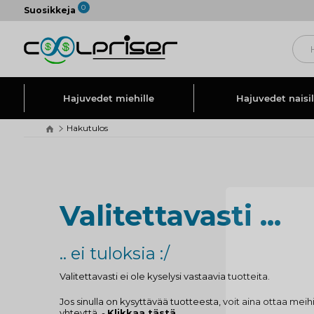
0
Suosikkeja
Hajuvedet miehille
Hajuvedet naisil
Hakutulos
Valitettavasti ...
.. ei tuloksia :/
Valitettavasti ei ole kyselysi vastaavia tuotteita.
Jos sinulla on kysyttävää tuotteesta, voit aina ottaa meih
yhteyttä. -
Klikkaa tästä