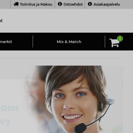
Toimitus ja Maksu
Ostoehdot
Asiakaspalvelu
0
merkit
Mix & Match
edon
psy