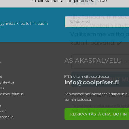
Liity tänään, niin sa
E-mail: Maanantai - perjantai 14.00 - 21.00
Gypsy Waterin käytt
Valitsemme voittaja
ynnistä kilpailuihin, uusiin
kuun 1. päivänä. ✔️
Email
A
ASIAKASPALVELU
LASKE MINUT 
ot
Kirjoita meille osoitteessa
Rekisteröitymällä hyväksyt käyt
info@coolpriser.fi
yhteyttä
elu
Tarjous koskee sekä uusia että nykyis
toimitusoikeus
Sähköposteihin vastataan arkipäivisin
Voittajalle ilmoitetaan asiasta sähköp
tunnin kuluessa.
a
kset
KLIKKAA TÄSTÄ CHATBOTIIN
slomake