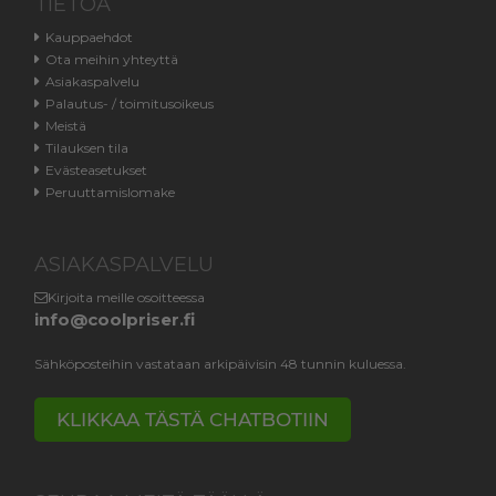
TIETOA
Kauppaehdot
Ota meihin yhteyttä
Asiakaspalvelu
Palautus- / toimitusoikeus
Meistä
Tilauksen tila
Evästeasetukset
Peruuttamislomake
ASIAKASPALVELU
Kirjoita meille osoitteessa
info@coolpriser.fi
Sähköposteihin vastataan arkipäivisin 48 tunnin kuluessa.
KLIKKAA TÄSTÄ CHATBOTIIN