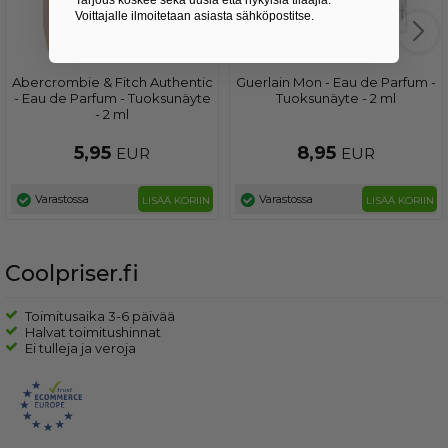
Tarjous koskee sekä uusia että nykyisiä tilaajia.
Voittajalle ilmoitetaan asiasta sähköpostitse.
Abercrombie & Fitch Authentic
Guerlain Mon - Eau de Parfum -
- Eau de Parfum - Tuoksunäyte
Tuoksunäyte - 2 ml
- 2 ml
5,95
8,95
EUR
EUR
Varastossa
Varastossa
LISÄÄ KORIIN
LISÄÄ KORIIN
Coolpriser.fi
Toimitusaika 3-6 päivää
Halvat toimitushinnat
Ei tulleja ja veroja