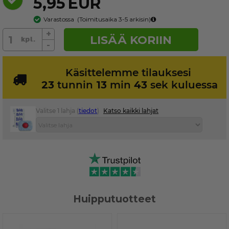
5,95
EUR
Varastossa
(
Toimitusaika 3-5
arkisin)
+
LISÄÄ KORIIN
-
Käsittelemme tilauksesi
23
tunnin
13
min
42
sek kuluessa
Valitse 1 lahja (
tiedot
)
Katso kaikki lahjat
Huipputuotteet