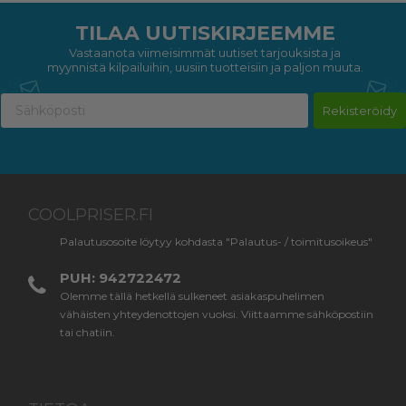
TILAA UUTISKIRJEEMME
Vastaanota viimeisimmät uutiset tarjouksista ja
myynnistä kilpailuihin, uusiin tuotteisiin ja paljon muuta.
Rekisteröidy
COOLPRISER.FI
Palautusosoite löytyy kohdasta "Palautus- / toimitusoikeus"
PUH: 942722472
Olemme tällä hetkellä sulkeneet asiakaspuhelimen
vähäisten yhteydenottojen vuoksi. Viittaamme sähköpostiin
tai chatiin.