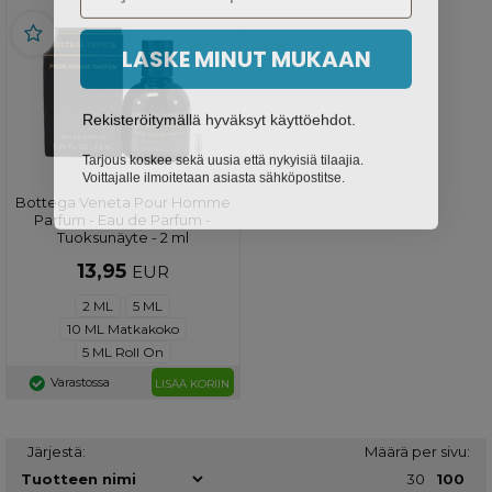
LASKE MINUT MUKAAN
Rekisteröitymällä hyväksyt käyttöehdot.
Tarjous koskee sekä uusia että nykyisiä tilaajia.
Voittajalle ilmoitetaan asiasta sähköpostitse.
Bottega Veneta Pour Homme
Parfum - Eau de Parfum -
Tuoksunäyte - 2 ml
13,95
EUR
2 ML
5 ML
10 ML Matkakoko
5 ML Roll On
Varastossa
LISÄÄ KORIIN
Järjestä:
Määrä per sivu:
30
100