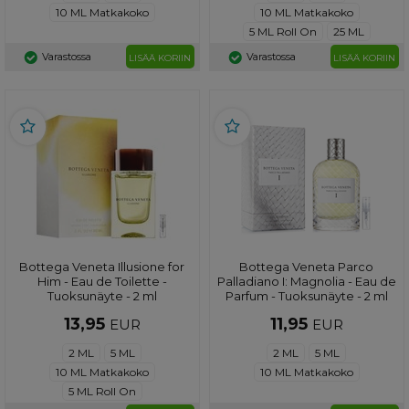
10 ML Matkakoko
10 ML Matkakoko
5 ML Roll On
25 ML
Varastossa
Varastossa
LISÄÄ KORIIN
LISÄÄ KORIIN
Bottega Veneta Illusione for
Bottega Veneta Parco
Him - Eau de Toilette -
Palladiano I: Magnolia - Eau de
Tuoksunäyte - 2 ml
Parfum - Tuoksunäyte - 2 ml
13,95
11,95
EUR
EUR
2 ML
5 ML
2 ML
5 ML
10 ML Matkakoko
10 ML Matkakoko
5 ML Roll On