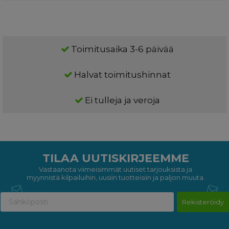
Toimitusaika 3-6 päivää
Halvat toimitushinnat
Ei tulleja ja veroja
TILAA UUTISKIRJEEMME
Vastaanota viimeisimmät uutiset tarjouksista ja
myynnistä kilpailuihin, uusiin tuotteisiin ja paljon muuta.
Rekisteröidy