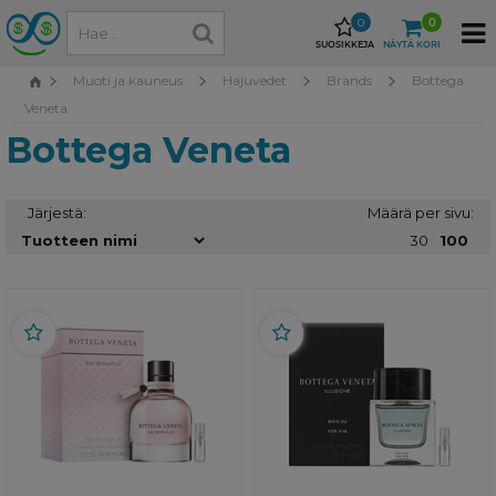
0
0
SUOSIKKEJA
NÄYTÄ KORI
Muoti ja kauneus
Hajuvedet
Brands
Bottega
Veneta
Bottega Veneta
Järjestä:
Määrä per sivu:
30
100