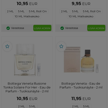
2 ml
10,95
9,95
EUR
EUR
2 ML
5 ML
5 ML Roll On
2 ML
5 ML
5 ML Roll On
10 ML Matkakoko
10 ML Matkakoko
Varastossa
Varastossa
LISÄÄ KORIIN
LISÄÄ KORIIN
Bottega Veneta Illusione
Bottega Veneta - Eau de
Tonka Solaire For Her - Eau de
Parfum - Tuoksunäyte - 2 ml
Parfum - Tuoksunäyte - 2 ml
10,95
11,95
EUR
EUR
2 ML
5 ML
2 ML
5 ML