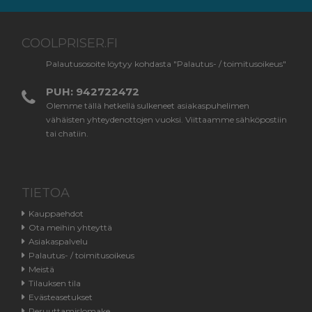
COOLPRISER.FI
Palautusosoite löytyy kohdasta "Palautus- / toimitusoikeus"
PUH: 942722472
Olemme tällä hetkellä sulkeneet asiakaspuhelimen
vähäisten yhteydenottojen vuoksi. Viittaamme sähköpostiin
tai chatiin.
TIETOA
Kauppaehdot
Ota meihin yhteyttä
Asiakaspalvelu
Palautus- / toimitusoikeus
Meistä
Tilauksen tila
Evästeasetukset
Peruuttamislomake