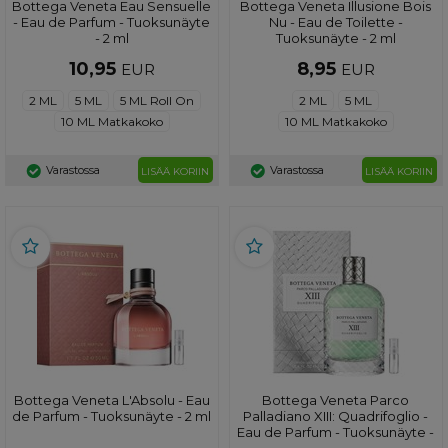
Bottega Veneta Eau Sensuelle
Bottega Veneta Illusione Bois
- Eau de Parfum - Tuoksunäyte
Nu - Eau de Toilette -
- 2 ml
Tuoksunäyte - 2 ml
10,95
8,95
EUR
EUR
2 ML
5 ML
5 ML Roll On
2 ML
5 ML
10 ML Matkakoko
10 ML Matkakoko
Varastossa
Varastossa
LISÄÄ KORIIN
LISÄÄ KORIIN
Bottega Veneta L'Absolu - Eau
Bottega Veneta Parco
de Parfum - Tuoksunäyte - 2 ml
Palladiano XIII: Quadrifoglio -
Eau de Parfum - Tuoksunäyte -