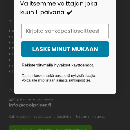
Valitsemme voittajan joka
kuun 1. päivänä. ✔️
TIETOA
Email
Kauppaehdot
Ota meihin yhteyttä
Asiakaspalvelu
LASKE MINUT MUKAAN
Palautus- / toimitusoikeus
Meistä
Tilauksen tila
Rekisteröitymällä hyväksyt käyttöehdot.
Evästeasetukset
Peruuttamislomake
Tarjous koskee sekä uusia että nykyisiä tilaajia.
Voittajalle ilmoitetaan asiasta sähköpostitse.
ASIAKASPALVELU
Kirjoita meille osoitteessa
info@coolpriser.fi
Sähköposteihin vastataan arkipäivisin 48 tunnin kuluessa.