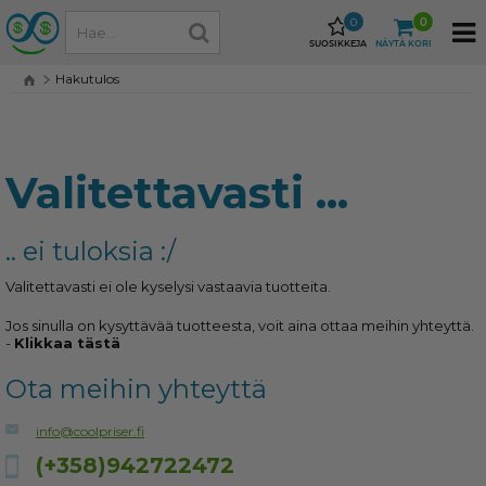
0
0
SUOSIKKEJA
NÄYTÄ KORI
Hakutulos
Valitettavasti ...
.. ei tuloksia :/
Valitettavasti ei ole kyselysi vastaavia tuotteita.
Jos sinulla on kysyttävää tuotteesta, voit aina ottaa meihin yhteyttä.
-
Klikkaa tästä
Ota meihin yhteyttä
info@coolpriser.fi
(+358)942722472