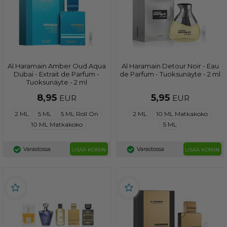
Al Haramain Amber Oud Aqua
Al Haramain Detour Noir - Eau
Dubai - Extrait de Parfum -
de Parfum - Tuoksunäyte - 2 ml
Tuoksunäyte - 2 ml
8,95
5,95
EUR
EUR
2 ML
5 ML
5 ML Roll On
2 ML
10 ML Matkakoko
10 ML Matkakoko
5 ML
Varastossa
Varastossa
LISÄÄ KORIIN
LISÄÄ KORIIN