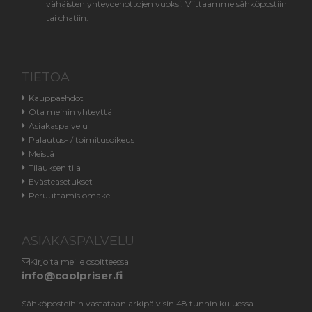
vähäisten yhteydenottojen vuoksi. Viittaamme sähköpostiin
tai chatiin.
TIETOA
Kauppaehdot
Ota meihin yhteyttä
Asiakaspalvelu
Palautus- / toimitusoikeus
Meistä
Tilauksen tila
Evästeasetukset
Peruuttamislomake
ASIAKASPALVELU
Kirjoita meille osoitteessa
info@coolpriser.fi
Sähköposteihin vastataan arkipäivisin 48 tunnin kuluessa.