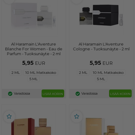
Al Haramain L'Aventure
Al Haramain L'Aventure
Blanche For Women - Eau de
Cologne - Tuoksunäyte - 2 ml
Parfum - Tuoksunäyte - 2 ml
5,95
5,95
EUR
EUR
2 ML
10 ML Matkakoko
2 ML
10 ML Matkakoko
5 ML
5 ML
Varastossa
Varastossa
LISÄÄ KORIIN
LISÄÄ KORIIN