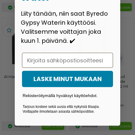
Varastossa
Varastossa
LISÄÄ KORIIN
LISÄÄ KORIIN
Liity tänään, niin saat Byredo
Gypsy Waterin käyttöösi.
Valitsemme voittajan joka
kuun 1. päivänä. ✔️
Email
Al Haramain Amber Oud Sport
Al Haramain Amber Oud
LASKE MINUT MUKAAN
- Extrait de Parfum -
Tobacco Edition - Eau de
Tuoksunäyte - 2 ml
Parfum - Tuoksunäyte - 2 ml
8,95
5,95
EUR
EUR
Rekisteröitymällä hyväksyt käyttöehdot.
2 ML
5 ML
2 ML
10 ML Matkakoko
Tarjous koskee sekä uusia että nykyisiä tilaajia.
10 ML Matkakoko
5 ML
Voittajalle ilmoitetaan asiasta sähköpostitse.
Varastossa
Varastossa
LISÄÄ KORIIN
LISÄÄ KORIIN