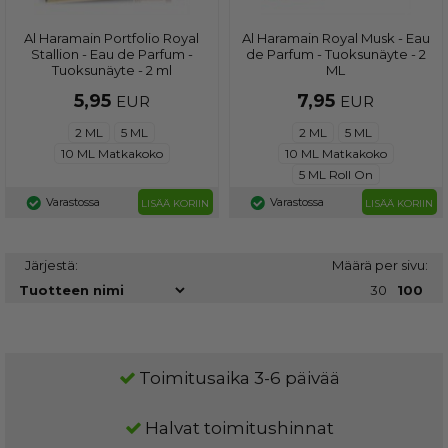
Al Haramain Portfolio Royal
Al Haramain Royal Musk - Eau
Stallion - Eau de Parfum -
de Parfum - Tuoksunäyte - 2
Tuoksunäyte - 2 ml
ML
5,95
7,95
EUR
EUR
2 ML
5 ML
2 ML
5 ML
10 ML Matkakoko
10 ML Matkakoko
5 ML Roll On
Varastossa
Varastossa
LISÄÄ KORIIN
LISÄÄ KORIIN
Järjestä:
Määrä per sivu:
30
100
Toimitusaika 3-6 päivää
Halvat toimitushinnat