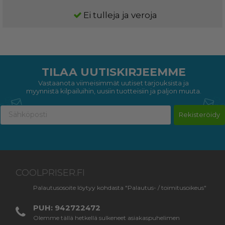
Ei tulleja ja veroja
TILAA UUTISKIRJEEMME
Vastaanota viimeisimmät uutiset tarjouksista ja
myynnistä kilpailuihin, uusiin tuotteisiin ja paljon muuta.
Rekisteröidy
COOLPRISER.FI
Palautusosoite löytyy kohdasta "Palautus- / toimitusoikeus"
PUH: 942722472
Olemme tällä hetkellä sulkeneet asiakaspuhelimen