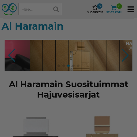
0
0
SUOSIKKEJA
NÄYTÄ KORI
Al Haramain
Al Haramain Suosituimmat
Hajuvesisarjat