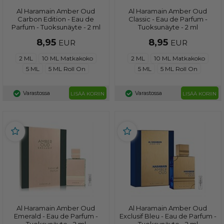
Al Haramain Amber Oud
Al Haramain Amber Oud
Carbon Edition - Eau de
Classic - Eau de Parfum -
Parfum - Tuoksunäyte - 2 ml
Tuoksunäyte - 2 ml
8,95
8,95
EUR
EUR
2 ML
10 ML Matkakoko
2 ML
10 ML Matkakoko
5 ML
5 ML Roll On
5 ML
5 ML Roll On
Varastossa
Varastossa
LISÄÄ KORIIN
LISÄÄ KORIIN
Al Haramain Amber Oud
Al Haramain Amber Oud
Emerald - Eau de Parfum -
Exclusif Bleu - Eau de Parfum -
Tuoksunäyte - 2 ml
Tuoksunäyte - 2 ml