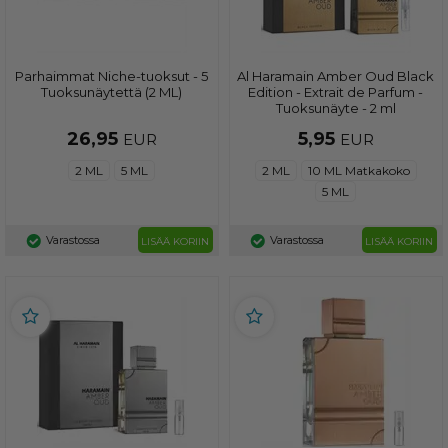
Parhaimmat Niche-tuoksut - 5
Al Haramain Amber Oud Black
Tuoksunäytettä (2 ML)
Edition - Extrait de Parfum -
Tuoksunäyte - 2 ml
26,95
5,95
EUR
EUR
2 ML
5 ML
2 ML
10 ML Matkakoko
5 ML
Varastossa
Varastossa
LISÄÄ KORIIN
LISÄÄ KORIIN