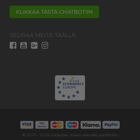
KLIKKAA TÄSTÄ CHATBOTIIN
SEURAA MEITÄ TÄÄLLÄ:
© 2009 -
2026
Coolpriser. Kaikki oikeudet pidätetään