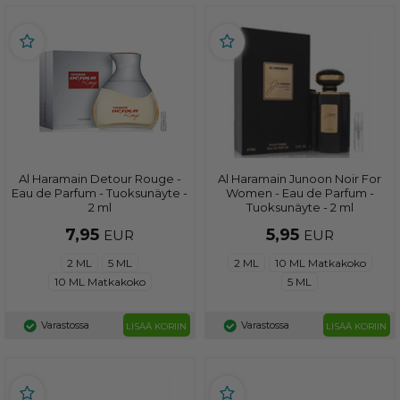
Al Haramain Detour Rouge -
Al Haramain Junoon Noir For
Eau de Parfum - Tuoksunäyte -
Women - Eau de Parfum -
2 ml
Tuoksunäyte - 2 ml
7,95
5,95
EUR
EUR
2 ML
5 ML
2 ML
10 ML Matkakoko
10 ML Matkakoko
5 ML
Varastossa
Varastossa
LISÄÄ KORIIN
LISÄÄ KORIIN