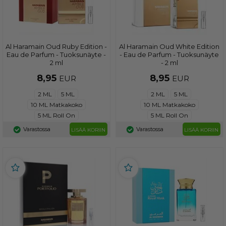
Al Haramain Oud Ruby Edition -
Al Haramain Oud White Edition
Eau de Parfum - Tuoksunäyte -
- Eau de Parfum - Tuoksunäyte
2 ml
- 2 ml
8,95
8,95
EUR
EUR
2 ML
5 ML
2 ML
5 ML
10 ML Matkakoko
10 ML Matkakoko
5 ML Roll On
5 ML Roll On
Varastossa
Varastossa
LISÄÄ KORIIN
LISÄÄ KORIIN