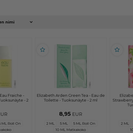
Eau Fraiche -
Elizabeth Arden Green Tea - Eau de
Elizab
Tuoksunäyte - 2
Toilette - Tuoksunäyte - 2 ml
Strawberry 
Tu
8,95
EUR
EUR
5 ML Roll On
2 ML
5 ML
5 ML Roll On
2 ML
kakoko
10 ML Matkakoko
1