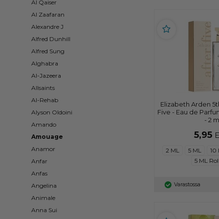
Al Qaiser
Al Zaafaran
Alexandre J
Alfred Dunhill
Alfred Sung
Alghabra
Al-Jazeera
Allsaints
Al-Rehab
Elizabeth Arden 5
Five - Eau de Parf
Alyson Oldoini
- 2 m
Amando
5,95
Amouage
Anamor
2 ML
5 ML
10
5 ML Rol
Anfar
Anfas
Varastossa
Angelina
Animale
Anna Sui