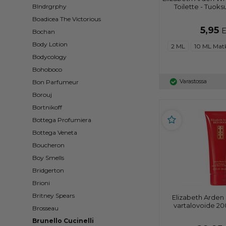
Toilette - Tuoks
Blndrgrphy
Boadicea The Victorious
5,95
Bochan
Body Lotion
2 ML
10 ML Mat
Bodycology
Bohoboco
Varastossa
Bon Parfumeur
Borouj
Bortnikoff
Bottega Profumiera
Bottega Veneta
Boucheron
Boy Smells
Bridgerton
Brioni
Britney Spears
Elizabeth Arde
vartalovoide 200 
Brosseau
Brunello Cucinelli