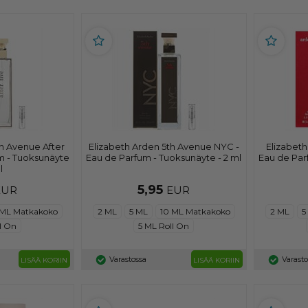
th Avenue After
Elizabeth Arden 5th Avenue NYC -
Elizabet
um - Tuoksunäyte
Eau de Parfum - Tuoksunäyte - 2 ml
Eau de Par
l
5,95
EUR
EUR
 ML Matkakoko
2 ML
5 ML
10 ML Matkakoko
2 ML
5
l On
5 ML Roll On
Varastossa
Varasto
LISÄÄ KORIIN
LISÄÄ KORIIN