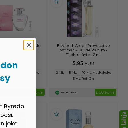
 Arden Pretty - Eau de
Elizabeth Arden Provocative
- Tuoksunäyte - 2 ml
Woman - Eau de Parfum -
Tuoksunäyte - 2 ml
edon
5,95
5,95
EUR
EUR
 ML
10 ML Matkakoko
2 ML
5 ML
10 ML Matkakoko
psy
5 ML Roll On
5 ML Roll On
ssa
Varastossa
LISÄÄ KORIIN
LISÄÄ KORIIN
at Byredo
öösi.
n joka