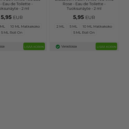
 - Eau de Toilette -
Rose - Eau de Toilette -
oksunäyte - 2 ml
Tuoksunäyte - 2 ml
5,95
5,95
EUR
EUR
 ML
10 ML Matkakoko
2 ML
5 ML
10 ML Matkakoko
5 ML Roll On
5 ML Roll On
ssa
Varastossa
LISÄÄ KORIIN
LISÄÄ KORIIN