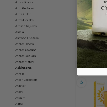
Art de Parfum
Arte Profumi
ArteOlfatto
Artes Florales
Elizabeth Arden Re
Artisan hajuvesi
Toilette - Tuoks
Assala
Astrophil & Stella
5,95
Atelier Bloem
2 ML
10 ML Mat
Atelier Cologne
Atelier Des Ors
Atelier Materi
Varastossa
Atkinsons
Atralia
Attar Collection
Aviator
Avon
Ayaam
Azha