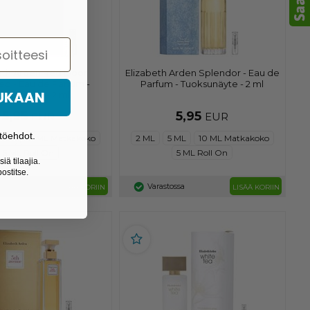
eth Arden Red Door
Elizabeth Arden Splendor - Eau de
ed - Eau de Parfum -
Parfum - Tuoksunäyte - 2 ml
MUKAAN
oksunäyte - 2 ml
5,95
5,95
EUR
EUR
töehdot.
 ML
10 ML Matkakoko
2 ML
5 ML
10 ML Matkakoko
5 ML Roll On
5 ML Roll On
iä tilaajia.
ostitse.
ssa
Varastossa
LISÄÄ KORIIN
LISÄÄ KORIIN