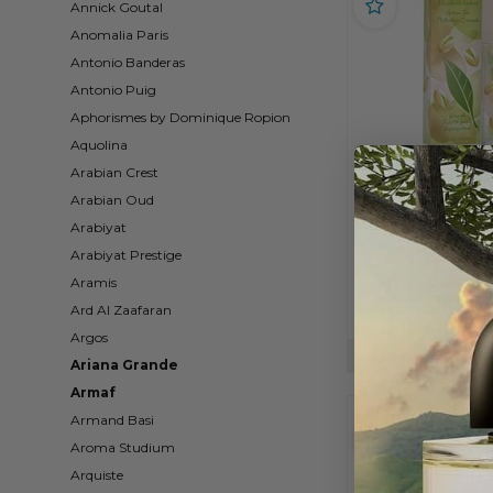
Annick Goutal
Anomalia Paris
Antonio Banderas
Antonio Puig
Aphorismes by Dominique Ropion
Aquolina
Arabian Crest
Elizabeth Arde
Pistachio Crunch - E
Arabian Oud
Tuoksunäyt
Arabiyat
7,95
Arabiyat Prestige
2 ML
5 ML
10
Aramis
Ard Al Zaafaran
Argos
Varastossa
Ariana Grande
Armaf
Armand Basi
Aroma Studium
Arquiste