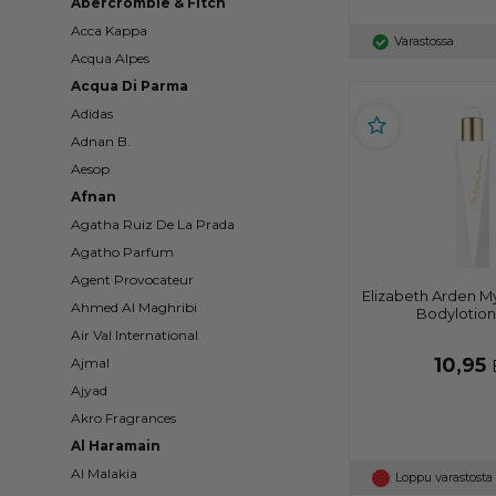
Abercrombie & Fitch
Acca Kappa
Varastossa
Acqua Alpes
Acqua Di Parma
Adidas
Adnan B.
Aesop
Afnan
Agatha Ruiz De La Prada
Agatho Parfum
Agent Provocateur
Elizabeth Arden My
Ahmed Al Maghribi
Bodylotion
Air Val International
10,95
Ajmal
Ajyad
Akro Fragrances
Al Haramain
Al Malakia
Loppu varastosta