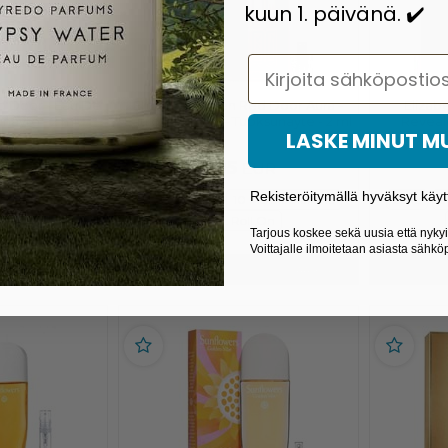
kuun 1. päivänä. ✔️
Email
d Door - Eau De
Elizabeth Arden Red Door Aura -
Elizab
unäyte - 2 ml
Eau de Toilette - Tuoksunäyte - 2 ml
Reveal
LASKE MINUT 
Tu
5,95
EUR
EUR
Rekisteröitymällä hyväksyt käyt
kakoko
5 ML
2 ML
5 ML
10 ML Matkakoko
2 ML
5
5 ML Roll On
Tarjous koskee sekä uusia että nykyis
Voittajalle ilmoitetaan asiasta sähköp
Varastossa
Varasto
LISÄÄ KORIIN
LISÄÄ KORIIN