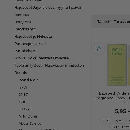
myyntiä - naiset
Hajuvedet Jäljellä oleva myynti 1 päivän
toimitus
Järjestä:
Body Mist
Deodorantit
Hajuvedet julkkiksista
Parranajon jälkeen
Partabalsami
Top 10 Tuoksunäytteitä miehille
Tuoksunäytteet - Hajuvesien minitesteri
Brands
Bond No. 9
19-69
Elizabeth Arden 
27 87
Fragrance Spray - 
4711
ml
50 Cent
5,95
A. N. Other
2 ML
5 ML
Abdul Samad
10 ML Mat