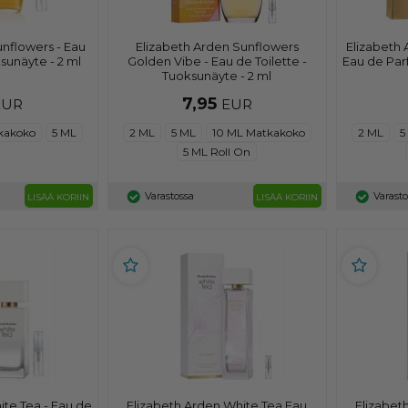
unflowers - Eau
Elizabeth Arden Sunflowers
Elizabeth 
sunäyte - 2 ml
Golden Vibe - Eau de Toilette -
Eau de Par
Tuoksunäyte - 2 ml
7,95
EUR
EUR
kakoko
5 ML
2 ML
5 ML
10 ML Matkakoko
2 ML
5
5 ML Roll On
Varastossa
Varasto
LISÄÄ KORIIN
LISÄÄ KORIIN
ite Tea - Eau de
Elizabeth Arden White Tea Eau
Elizabet