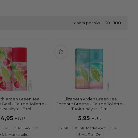
Määrä per sivu:
30
100
eth Arden Green Tea
Elizabeth Arden Green Tea
Basil - Eau de Toilette -
Coconut Breeze - Eau de Toilette -
oksunäyte - 2 ml
Tuoksunäyte - 2 ml
4,95
5,95
EUR
EUR
5 ML
5 ML Roll On
2 ML
10 ML Matkakoko
5 ML
0 ML Matkakoko
5 ML Roll On