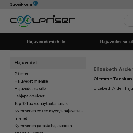
0
Suosikkeja
Hajuvedet miehille
Hajuvedet naisil
Hajuvedet
Elizabeth Arde
P tester
Olemme Tanskan ha
Hajuvedet miehille
Elizabeth Arden haju
Hajuvedet naisille
Lahjapakkaukset
Top 10 Tuoksunäytteitä naisille
Kymmenen eniten myytyä hajuvettä -
miehet
Kymmenen parasta hajusteiden