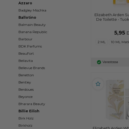
Azzaro
Badgley Mischka
Elizabeth Arden S
Ballotino
De Toilette - Tuok
Balmain Beauty
5,95
Banana Republic
Barbour
2 ML
10 ML Mat
BDK Parfums
BeauFort
Bellavita
Varastossa
Bellevue Brands
Benetton
Bentley
Berdoues
Beyonce
Bharara Beauty
Billie Eilish
Birk Holz
Birkholz
Elizabeth Arden Wh