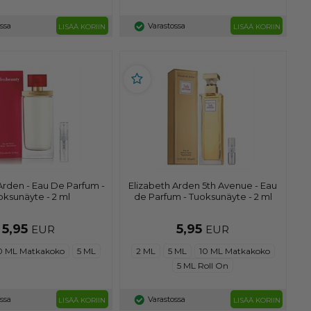
ssa
Varastossa
LISÄÄ KORIIN
LISÄÄ KORIIN
Arden - Eau De Parfum -
Elizabeth Arden 5th Avenue - Eau
oksunäyte - 2 ml
de Parfum - Tuoksunäyte - 2 ml
5,95
5,95
EUR
EUR
0 ML Matkakoko
5 ML
2 ML
5 ML
10 ML Matkakoko
5 ML Roll On
ssa
Varastossa
LISÄÄ KORIIN
LISÄÄ KORIIN