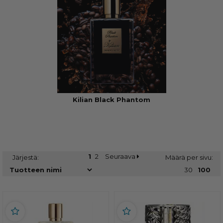
Kilian Black Phantom
1
2
Seuraava
Järjestä:
Määrä per sivu:
30
100