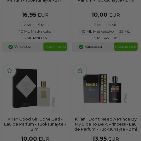
16,95
10,00
EUR
EUR
2 ML
5 ML
2 ML
5 ML
10 ML Matkakoko
10 ML Matkakoko
25 ML
5 ML Roll On
5 ML Roll On
Varastossa
Varastossa
LISÄÄ KORIIN
LISÄÄ KORIIN
Kilian Good Girl Gone Bad -
Kilian I Don't Need A Prince By
Eau de Parfum - Tuoksunäyte -
My Side To Be A Princess - Eau
2 ml
de Parfum - Tuoksunäyte - 2 ml
10,00
13,95
EUR
EUR