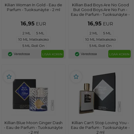
Kilian Woman In Gold - Eau de
Killian Bad Boys Are No Good
Parfum - Tuoksunäyte - 2 ml
But Good Boys Are No Fun -
Eau de Parfum - Tuoksunäyte -
2 ml
16,95
16,95
EUR
EUR
2 ML
5 ML
2 ML
5 ML
10 ML Matkakoko
10 ML Matkakoko
5 ML Roll On
5 ML Roll On
Varastossa
Varastossa
LISÄÄ KORIIN
LISÄÄ KORIIN
Killian Blue Moon Ginger Dash
Killian Can't Stop Loving You -
- Eau de Parfum - Tuoksunäyte
Eau de Parfum - Tuoksunäyte -
- 2 ml
2 ml