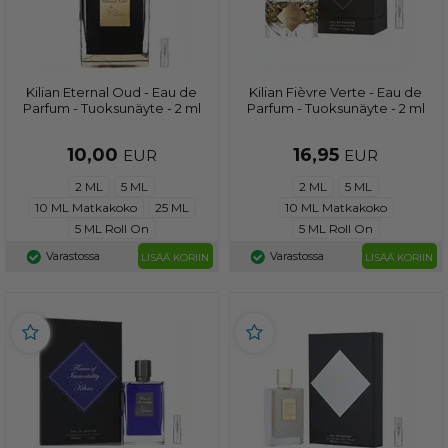
Kilian Eternal Oud - Eau de
Kilian Fièvre Verte - Eau de
Parfum - Tuoksunäyte - 2 ml
Parfum - Tuoksunäyte - 2 ml
10,00
16,95
EUR
EUR
2 ML
5 ML
2 ML
5 ML
10 ML Matkakoko
25 ML
10 ML Matkakoko
5 ML Roll On
5 ML Roll On
Varastossa
Varastossa
LISÄÄ KORIIN
LISÄÄ KORIIN