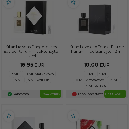
Kilian Liaisons Dangereuses -
Kilian Love and Tears - Eau de
Eau de Parfum - Tuoksunäyte -
Parfum - Tuoksunäyte - 2 ml
2 ml
16,95
10,00
EUR
EUR
2 ML
10 ML Matkakoko
2 ML
5 ML
5 ML
5 ML Roll On
10 ML Matkakoko
25 ML
5 ML Roll On
Varastossa
Loppu varastosta
LISÄÄ KORIIN
LISÄÄ KORIIN