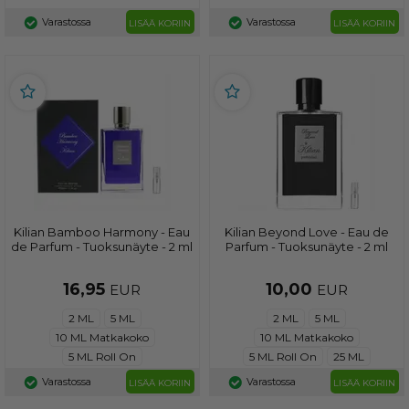
Varastossa
Varastossa
LISÄÄ KORIIN
LISÄÄ KORIIN
Kilian Bamboo Harmony - Eau
Kilian Beyond Love - Eau de
de Parfum - Tuoksunäyte - 2 ml
Parfum - Tuoksunäyte - 2 ml
16,95
10,00
EUR
EUR
2 ML
5 ML
2 ML
5 ML
10 ML Matkakoko
10 ML Matkakoko
5 ML Roll On
5 ML Roll On
25 ML
Varastossa
Varastossa
LISÄÄ KORIIN
LISÄÄ KORIIN