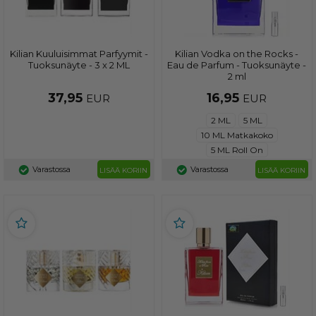
Kilian Kuuluisimmat Parfyymit -
Kilian Vodka on the Rocks -
Tuoksunäyte - 3 x 2 ML
Eau de Parfum - Tuoksunäyte -
2 ml
37,95
16,95
EUR
EUR
2 ML
5 ML
10 ML Matkakoko
5 ML Roll On
Varastossa
Varastossa
LISÄÄ KORIIN
LISÄÄ KORIIN