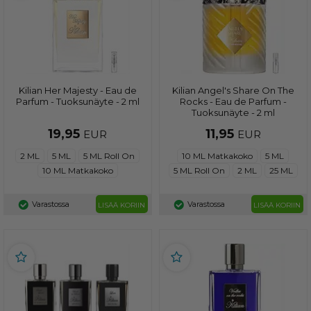
Kilian Her Majesty - Eau de
Kilian Angel's Share On The
Parfum - Tuoksunäyte - 2 ml
Rocks - Eau de Parfum -
Tuoksunäyte - 2 ml
19,95
11,95
EUR
EUR
2 ML
5 ML
5 ML Roll On
10 ML Matkakoko
5 ML
10 ML Matkakoko
5 ML Roll On
2 ML
25 ML
Varastossa
Varastossa
LISÄÄ KORIIN
LISÄÄ KORIIN