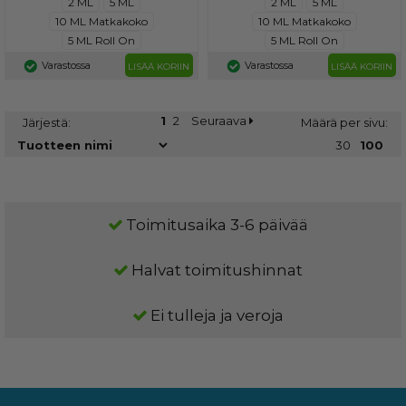
2 ML
5 ML
2 ML
5 ML
10 ML Matkakoko
10 ML Matkakoko
5 ML Roll On
5 ML Roll On
Varastossa
Varastossa
LISÄÄ KORIIN
LISÄÄ KORIIN
1
2
Seuraava
Järjestä:
Määrä per sivu:
30
100
Toimitusaika 3-6 päivää
Halvat toimitushinnat
Ei tulleja ja veroja