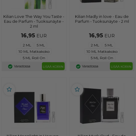
Kilian Love The Way You Taste -
Kilian Madly in love - Eau de
Eau de Parfum - Tuoksunäyte -
Parfum - Tuoksunäyte - 2 ml
2 ml
16,95
16,95
EUR
EUR
2 ML
5 ML
2 ML
5 ML
10 ML Matkakoko
10 ML Matkakoko
5 ML Roll On
5 ML Roll On
Varastossa
Varastossa
LISÄÄ KORIIN
LISÄÄ KORIIN
Kilian Moonlight in Heaven -
Kilian Musk Oud - Eau de