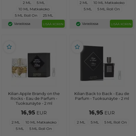
2 ML
5 ML
2 ML
10 ML Matkakoko
10 ML Matkakoko
5 ML
5 ML Roll On
5 ML Roll On
25 ML
Varastossa
Varastossa
LISÄÄ KORIIN
LISÄÄ KORIIN
Kilian Apple Brandy on the
Kilian Back to Back - Eau de
Rocks - Eau de Parfum -
Parfum - Tuoksunäyte - 2 ml
Tuoksunäyte - 2 ml
16,95
16,95
EUR
EUR
2 ML
10 ML Matkakoko
2 ML
5 ML
5 ML Roll On
5 ML
5 ML Roll On