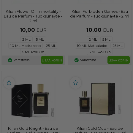
Kilian Flower Of Immortality -
Kilian Forbidden Games - Eau
Eau de Parfum - Tuoksunäyte -
de Parfum - Tuoksunäyte - 2 ml
2 ml
10,00
10,00
EUR
EUR
2 ML
5 ML
2 ML
5 ML
10 ML Matkakoko
25 ML
10 ML Matkakoko
25 ML
5 ML Roll On
5 ML Roll On
Varastossa
Varastossa
LISÄÄ KORIIN
LISÄÄ KORIIN
Kilian Gold Knight - Eau de
Kilian Gold Oud - Eau de
Parfum - Tuoksunäyte - 2 ml
Parfum - Tuoksunäyte - 2 ml