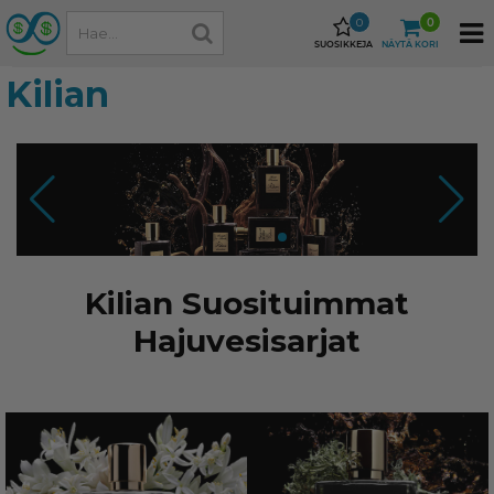
0
0
SUOSIKKEJA
NÄYTÄ KORI
Kilian
Kilian Suosituimmat
Hajuvesisarjat