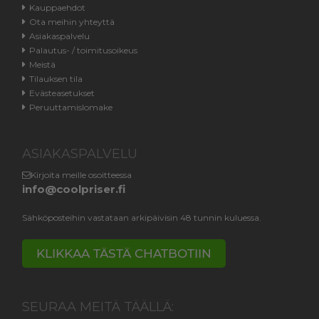
Kauppaehdot
Ota meihin yhteyttä
Asiakaspalvelu
Palautus- / toimitusoikeus
Meistä
Tilauksen tila
Evästeasetukset
Peruuttamislomake
ASIAKASPALVELU
Kirjoita meille osoitteessa
info@coolpriser.fi
Sähköposteihin vastataan arkipäivisin 48 tunnin kuluessa.
KLIKKAA TÄSTÄ CHATBOTIIN
SEURAA MEITÄ TÄÄLLÄ: