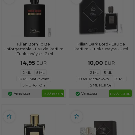
Kilian Born To Be
Kilian Dark Lord - Eau de
Unforgettable - Eau de Parfum
Parfum - Tuoksunäyte - 2 ml
- Tuoksunäyte - 2 ml
14,95
10,00
EUR
EUR
2 ML
5 ML
2 ML
5 ML
10 ML Matkakoko
10 ML Matkakoko
25 ML
5 ML Roll On
5 ML Roll On
Varastossa
Varastossa
LISÄÄ KORIIN
LISÄÄ KORIIN