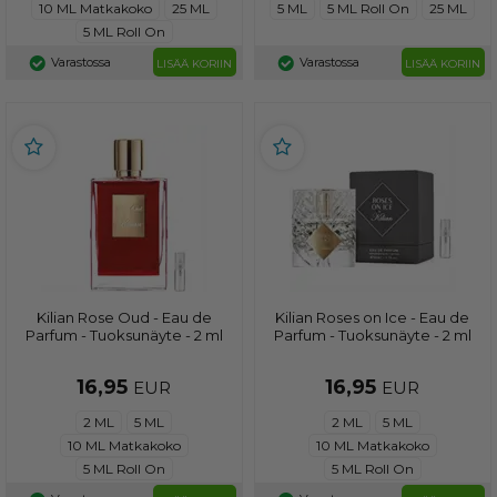
10 ML Matkakoko
25 ML
5 ML
5 ML Roll On
25 ML
5 ML Roll On
Varastossa
Varastossa
LISÄÄ KORIIN
LISÄÄ KORIIN
Kilian Rose Oud - Eau de
Kilian Roses on Ice - Eau de
Parfum - Tuoksunäyte - 2 ml
Parfum - Tuoksunäyte - 2 ml
16,95
16,95
EUR
EUR
2 ML
5 ML
2 ML
5 ML
10 ML Matkakoko
10 ML Matkakoko
5 ML Roll On
5 ML Roll On