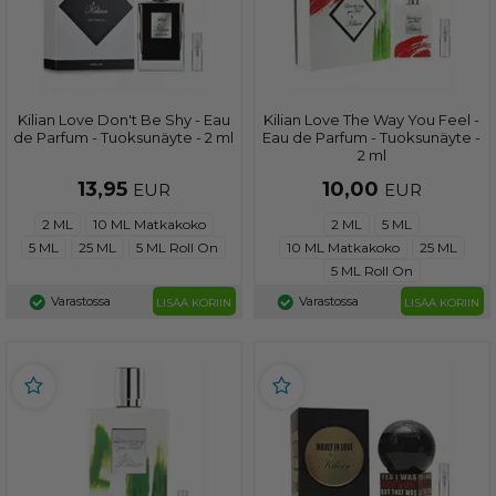
Kilian Love Don't Be Shy - Eau
Kilian Love The Way You Feel -
de Parfum - Tuoksunäyte - 2 ml
Eau de Parfum - Tuoksunäyte -
2 ml
13,95
10,00
EUR
EUR
2 ML
10 ML Matkakoko
2 ML
5 ML
5 ML
25 ML
5 ML Roll On
10 ML Matkakoko
25 ML
5 ML Roll On
Varastossa
Varastossa
LISÄÄ KORIIN
LISÄÄ KORIIN