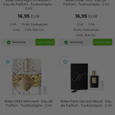
Eau de Parfum - Tuoksunäyte -
Parfum - Tuoksunäyte - 2 ml
2 ml
16,95
16,95
EUR
EUR
2 ML
10 ML Matkakoko
2 ML
5 ML
5 ML
5 ML Roll On
10 ML Matkakoko
5 ML Roll On
Varastossa
Varastossa
LISÄÄ KORIIN
LISÄÄ KORIIN
Kilian Old Fashioned - Eau de
Kilian Paris Sacred Wood - Eau
Parfum - Tuoksunäyte - 2 ml
de Parfum - Tuoksunäyte - 2 ml