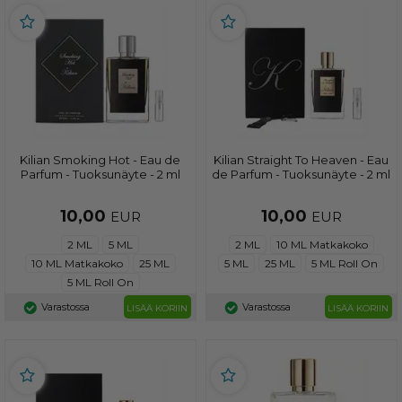
Kilian Smoking Hot - Eau de
Kilian Straight To Heaven - Eau
Parfum - Tuoksunäyte - 2 ml
de Parfum - Tuoksunäyte - 2 ml
10,00
10,00
EUR
EUR
2 ML
5 ML
2 ML
10 ML Matkakoko
10 ML Matkakoko
25 ML
5 ML
25 ML
5 ML Roll On
5 ML Roll On
Varastossa
Varastossa
LISÄÄ KORIIN
LISÄÄ KORIIN