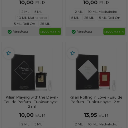
10,00
10,00
EUR
EUR
2 ML
5 ML
2 ML
10 ML Matkakoko
10 ML Matkakoko
5 ML
25 ML
5 ML Roll On
5 ML Roll On
25 ML
Varastossa
Varastossa
LISÄÄ KORIIN
LISÄÄ KORIIN
Kilian Playing with the Devil -
Kilian Rolling In Love - Eau de
Eau de Parfum - Tuoksunäyte -
Parfum - Tuoksunäyte - 2 ml
2 ml
10,00
13,95
EUR
EUR
2 ML
5 ML
2 ML
10 ML Matkakoko