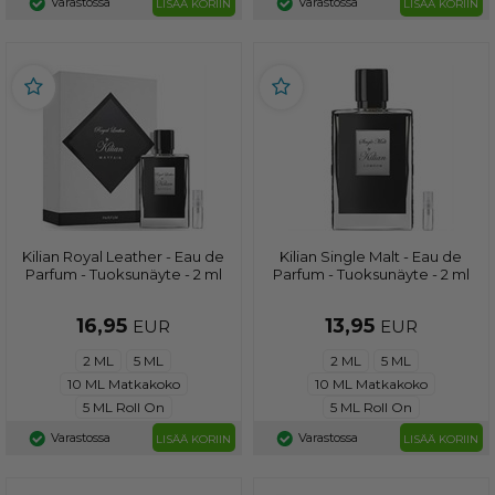
Varastossa
Varastossa
LISÄÄ KORIIN
LISÄÄ KORIIN
Kilian Royal Leather - Eau de
Kilian Single Malt - Eau de
Parfum - Tuoksunäyte - 2 ml
Parfum - Tuoksunäyte - 2 ml
16,95
13,95
EUR
EUR
2 ML
5 ML
2 ML
5 ML
10 ML Matkakoko
10 ML Matkakoko
5 ML Roll On
5 ML Roll On
Varastossa
Varastossa
LISÄÄ KORIIN
LISÄÄ KORIIN