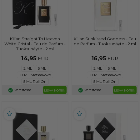
Kilian Straight To Heaven
Kilian Sunkissed Goddess - Eau
White Cristal - Eau de Parfum -
de Parfum - Tuoksunäyte - 2 ml
Tuoksunäyte - 2 ml
14,95
16,95
EUR
EUR
2 ML
5 ML
2 ML
5 ML
10 ML Matkakoko
10 ML Matkakoko
5 ML Roll On
5 ML Roll On
Varastossa
Varastossa
LISÄÄ KORIIN
LISÄÄ KORIIN