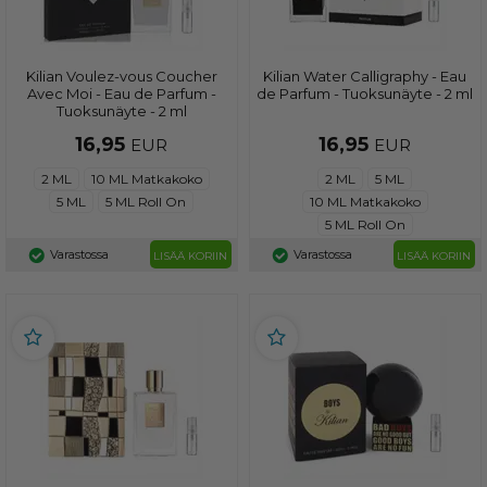
Kilian Voulez-vous Coucher
Kilian Water Calligraphy - Eau
Avec Moi - Eau de Parfum -
de Parfum - Tuoksunäyte - 2 ml
Tuoksunäyte - 2 ml
16,95
16,95
EUR
EUR
2 ML
10 ML Matkakoko
2 ML
5 ML
5 ML
5 ML Roll On
10 ML Matkakoko
5 ML Roll On
Varastossa
Varastossa
LISÄÄ KORIIN
LISÄÄ KORIIN