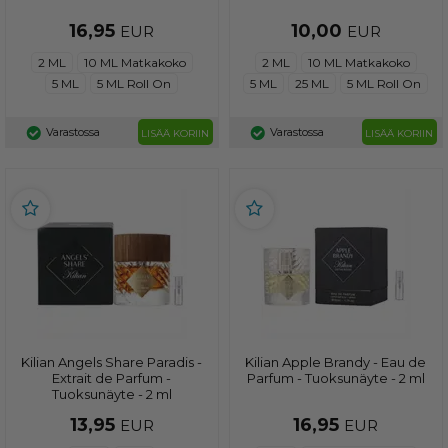
16,95
10,00
EUR
EUR
2 ML
10 ML Matkakoko
2 ML
10 ML Matkakoko
5 ML
5 ML Roll On
5 ML
25 ML
5 ML Roll On
Varastossa
Varastossa
LISÄÄ KORIIN
LISÄÄ KORIIN
Kilian Angels Share Paradis -
Kilian Apple Brandy - Eau de
Extrait de Parfum -
Parfum - Tuoksunäyte - 2 ml
Tuoksunäyte - 2 ml
13,95
16,95
EUR
EUR