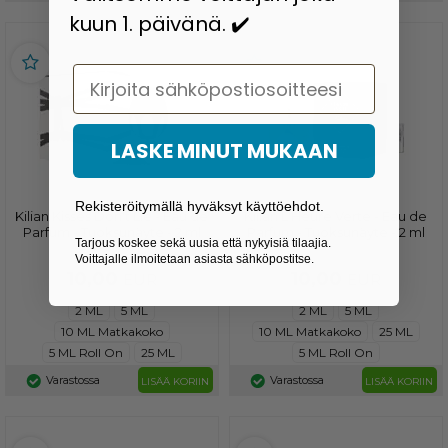
kuun 1. päivänä. ✔️
Email
LASKE MINUT MUKAAN
Rekisteröitymällä hyväksyt käyttöehdot.
Kilian Kisses Don't Lie - Eau de
Kilian L'Heure Verte - Eau de
Parfum - Tuoksunäyte - 2 ml
Parfum - Tuoksunäyte - 2 ml
Tarjous koskee sekä uusia että nykyisiä tilaajia.
Voittajalle ilmoitetaan asiasta sähköpostitse.
10,00
10,00
EUR
EUR
2 ML
5 ML
2 ML
5 ML
10 ML Matkakoko
10 ML Matkakoko
25 ML
5 ML Roll On
25 ML
5 ML Roll On
Varastossa
Varastossa
LISÄÄ KORIIN
LISÄÄ KORIIN