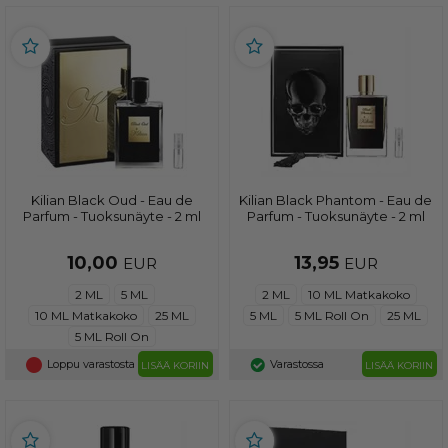
Kilian Black Oud - Eau de
Kilian Black Phantom - Eau de
Parfum - Tuoksunäyte - 2 ml
Parfum - Tuoksunäyte - 2 ml
10,00
13,95
EUR
EUR
2 ML
5 ML
2 ML
10 ML Matkakoko
10 ML Matkakoko
25 ML
5 ML
5 ML Roll On
25 ML
5 ML Roll On
Loppu varastosta
Varastossa
LISÄÄ KORIIN
LISÄÄ KORIIN