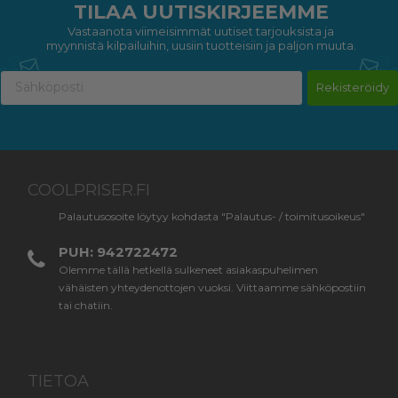
TILAA UUTISKIRJEEMME
Vastaanota viimeisimmät uutiset tarjouksista ja
myynnistä kilpailuihin, uusiin tuotteisiin ja paljon muuta.
Rekisteröidy
COOLPRISER.FI
Palautusosoite löytyy kohdasta "Palautus- / toimitusoikeus"
PUH: 942722472
Olemme tällä hetkellä sulkeneet asiakaspuhelimen
vähäisten yhteydenottojen vuoksi. Viittaamme sähköpostiin
tai chatiin.
TIETOA