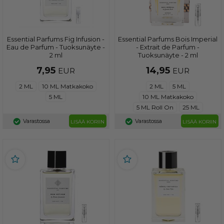
Essential Parfums Fig Infusion -
Essential Parfums Bois Imperial
Eau de Parfum - Tuoksunäyte -
- Extrait de Parfum -
2 ml
Tuoksunäyte - 2 ml
7,95
14,95
EUR
EUR
2 ML
10 ML Matkakoko
2 ML
5 ML
5 ML
10 ML Matkakoko
5 ML Roll On
25 ML
Varastossa
Varastossa
LISÄÄ KORIIN
LISÄÄ KORIIN