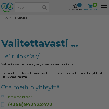
0
0
SUOSIKKEJA
NÄYTÄ KORI
Hakutulos
Valitettavasti ...
.. ei tuloksia :/
Valitettavasti ei ole kyselysi vastaavia tuotteita.
Jos sinulla on kysyttävää tuotteesta, voit aina ottaa meihin yhteyttä.
-
Klikkaa tästä
Ota meihin yhteyttä
info@coolpriser.fi
(+358)942722472