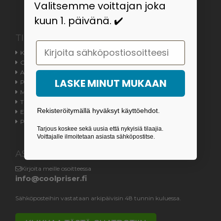
Valitsemme voittajan joka
kuun 1. päivänä. ✔️
TIETOA
Email
Kauppaehdot
Ota meihin yhteyttä
Asiakaspalvelu
LASKE MINUT MUKAAN
Palautus- / toimitusoikeus
Meistä
Tilauksen tila
Rekisteröitymällä hyväksyt käyttöehdot.
Evästeasetukset
Peruuttamislomake
Tarjous koskee sekä uusia että nykyisiä tilaajia.
Voittajalle ilmoitetaan asiasta sähköpostitse.
ASIAKASPALVELU
Kirjoita meille osoitteessa
info@coolpriser.fi
Sähköposteihin vastataan arkipäivisin 48 tunnin kuluessa.