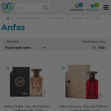
0
0
SUOSIKKEJA
NÄYTÄ KORI
Muoti ja kauneus
Hajuvedet
Brands
Anfas
Anfas
Järjestä:
Määrä per sivu:
30
100
Anfas Ghala - Eau de Parfum -
Anfas Shaouq - Eau de Parfum
Tuoksunäyte - 2 ml
- Tuoksunäyte - 2 ml