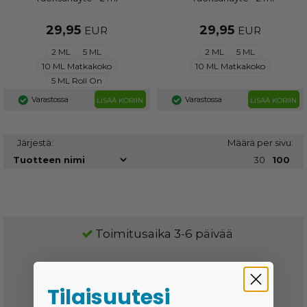
29,95
29,95
EUR
EUR
2 ML
5 ML
2 ML
5 ML
10 ML Matkakoko
10 ML Matkakoko
5 ML Roll On
Varastossa
Varastossa
LISÄÄ KORIIN
LISÄÄ KORIIN
Järjestä:
Määrä per sivu:
30
100
Toimitusaika 3-6 päivää
Halvat toimitushinnat
Tilaisuutesi
Ei tulleja ja veroja