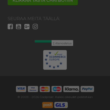
KLIKKAA TÄSTÄ CHATBOTIIN
SEURAA MEITÄ TÄÄLLÄ:
© 2009 -
2026
Coolpriser. Kaikki oikeudet pidätetään