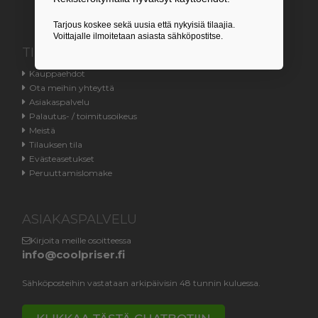
Tarjous koskee sekä uusia että nykyisiä tilaajia.
Voittajalle ilmoitetaan asiasta sähköpostitse.
TIETOA
Kauppaehdot
Ota meihin yhteyttä
Asiakaspalvelu
Palautus- / toimitusoikeus
Meistä
Tilauksen tila
Evästeasetukset
Peruuttamislomake
ASIAKASPALVELU
Kirjoita meille osoitteessa
info@coolpriser.fi
Sähköposteihin vastataan arkipäivisin 48 tunnin kuluessa.