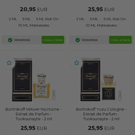
20,95
25,95
EUR
EUR
2 ML
5 ML
5 ML Roll On
2 ML
5 ML
5 ML Roll On
10 ML Matkakoko
10 ML Matkakoko
Varastossa
Varastossa
LISÄÄ KORIIN
LISÄÄ KORIIN
Bortnikoff Vétiver Nocturne -
Bortnikoff Yuzu Cologne -
Extrait de Parfum -
Extrait de Parfum -
Tuoksunäyte - 2 ml
Tuoksunäyte - 2 ml
25,95
25,95
EUR
EUR