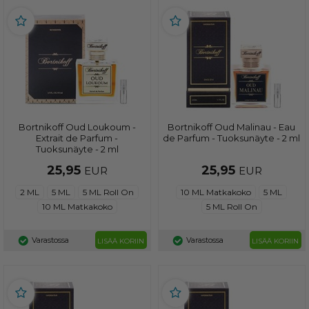
Bortnikoff Oud Loukoum -
Bortnikoff Oud Malinau - Eau
Extrait de Parfum -
de Parfum - Tuoksunäyte - 2 ml
Tuoksunäyte - 2 ml
25,95
25,95
EUR
EUR
2 ML
5 ML
5 ML Roll On
10 ML Matkakoko
5 ML
10 ML Matkakoko
5 ML Roll On
Varastossa
Varastossa
LISÄÄ KORIIN
LISÄÄ KORIIN