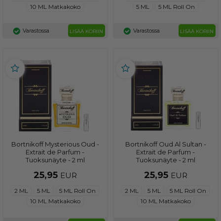
10 ML Matkakoko
5 ML
5 ML Roll On
Varastossa
Varastossa
LISÄÄ KORIIN
LISÄÄ KORIIN
Bortnikoff Mysterious Oud -
Bortnikoff Oud Al Sultan -
Extrait de Parfum -
Extrait de Parfum -
Tuoksunäyte - 2 ml
Tuoksunäyte - 2 ml
25,95
25,95
EUR
EUR
2 ML
5 ML
5 ML Roll On
2 ML
5 ML
5 ML Roll On
10 ML Matkakoko
10 ML Matkakoko