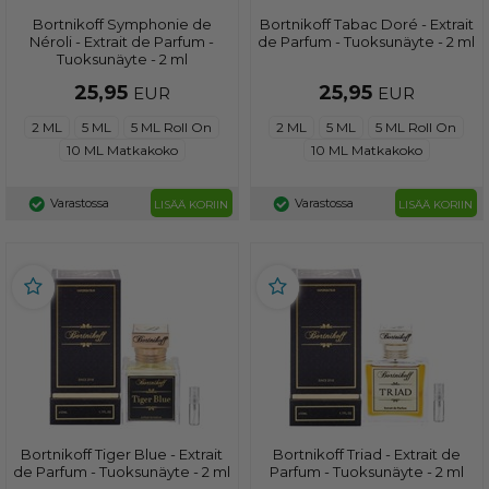
Bortnikoff Symphonie de
Bortnikoff Tabac Doré - Extrait
Néroli - Extrait de Parfum -
de Parfum - Tuoksunäyte - 2 ml
Tuoksunäyte - 2 ml
25,95
25,95
EUR
EUR
2 ML
5 ML
5 ML Roll On
2 ML
5 ML
5 ML Roll On
10 ML Matkakoko
10 ML Matkakoko
Varastossa
Varastossa
LISÄÄ KORIIN
LISÄÄ KORIIN
Bortnikoff Tiger Blue - Extrait
Bortnikoff Triad - Extrait de
de Parfum - Tuoksunäyte - 2 ml
Parfum - Tuoksunäyte - 2 ml