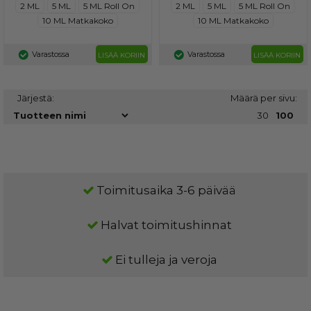
2 ML
5 ML
5 ML Roll On
2 ML
5 ML
5 ML Roll On
10 ML Matkakoko
10 ML Matkakoko
Varastossa
Varastossa
LISÄÄ KORIIN
LISÄÄ KORIIN
Järjestä:
Määrä per sivu:
30
100
Toimitusaika 3-6 päivää
Halvat toimitushinnat
Ei tulleja ja veroja