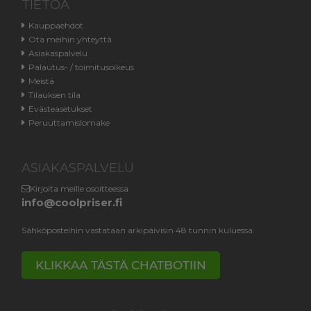
TIETOA
Kauppaehdot
Ota meihin yhteyttä
Asiakaspalvelu
Palautus- / toimitusoikeus
Meistä
Tilauksen tila
Evästeasetukset
Peruuttamislomake
ASIAKASPALVELU
Kirjoita meille osoitteessa
info@coolpriser.fi
Sähköposteihin vastataan arkipäivisin 48 tunnin kuluessa.
KLIKKAA TÄSTÄ CHATBOTIIN