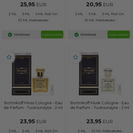
25,95
20,95
EUR
EUR
2 ML
5 ML
5 ML Roll On
2 ML
5 ML
5 ML Roll On
10 ML Matkakoko
10 ML Matkakoko
Varastossa
Varastossa
LISÄÄ KORIIN
LISÄÄ KORIIN
Bortnikoff Moss Cologne - Eau
Bortnikoff Musk Cologne - Eau
de Parfum - Tuoksunäyte - 2 ml
de Parfum - Tuoksunäyte - 2 ml
23,95
23,95
EUR
EUR
2 ML
5 ML
5 ML Roll On
2 ML
10 ML Matkakoko