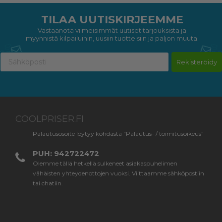
TILAA UUTISKIRJEEMME
Vastaanota viimeisimmät uutiset tarjouksista ja
myynnistä kilpailuihin, uusiin tuotteisiin ja paljon muuta.
Rekisteröidy
COOLPRISER.FI
Palautusosoite löytyy kohdasta "Palautus- / toimitusoikeus"
PUH: 942722472
Olemme tällä hetkellä sulkeneet asiakaspuhelimen
vähäisten yhteydenottojen vuoksi. Viittaamme sähköpostiin
tai chatiin.