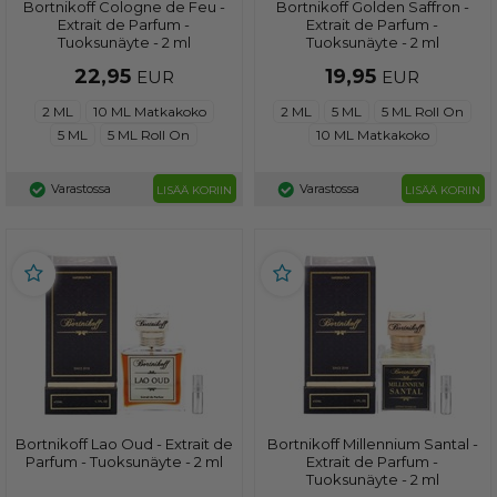
Bortnikoff Cologne de Feu -
Bortnikoff Golden Saffron -
Extrait de Parfum -
Extrait de Parfum -
Tuoksunäyte - 2 ml
Tuoksunäyte - 2 ml
22,95
19,95
EUR
EUR
2 ML
10 ML Matkakoko
2 ML
5 ML
5 ML Roll On
5 ML
5 ML Roll On
10 ML Matkakoko
Varastossa
Varastossa
LISÄÄ KORIIN
LISÄÄ KORIIN
Bortnikoff Lao Oud - Extrait de
Bortnikoff Millennium Santal -
Parfum - Tuoksunäyte - 2 ml
Extrait de Parfum -
Tuoksunäyte - 2 ml