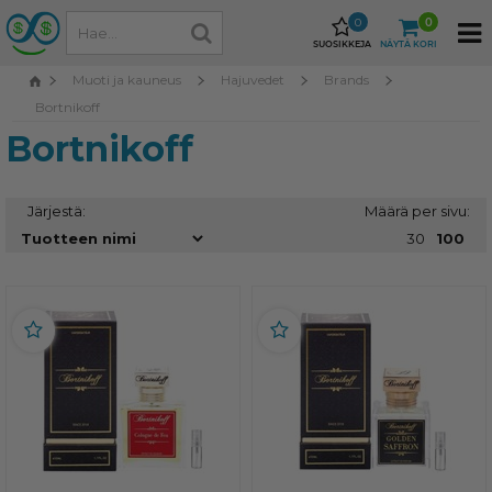
0
0
SUOSIKKEJA
NÄYTÄ KORI
Muoti ja kauneus
Hajuvedet
Brands
Bortnikoff
Bortnikoff
Järjestä:
Määrä per sivu:
30
100