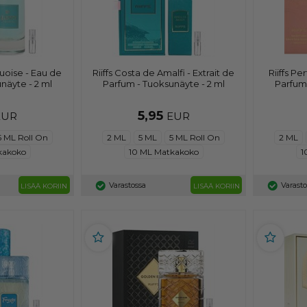
quoise - Eau de
Riiffs Costa de Amalfi - Extrait de
Riiffs P
näyte - 2 ml
Parfum - Tuoksunäyte - 2 ml
Parfum 
5,95
EUR
EUR
5 ML Roll On
2 ML
5 ML
5 ML Roll On
2 ML
kakoko
10 ML Matkakoko
1
Varastossa
Varast
LISÄÄ KORIIN
LISÄÄ KORIIN