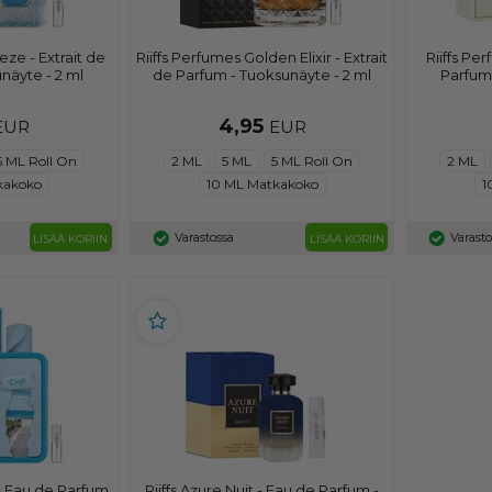
eze - Extrait de
Riiffs Perfumes Golden Elixir - Extrait
Riiffs Pe
näyte - 2 ml
de Parfum - Tuoksunäyte - 2 ml
Parfum 
4,95
EUR
EUR
5 ML Roll On
2 ML
5 ML
5 ML Roll On
2 ML
kakoko
10 ML Matkakoko
1
Varastossa
Varast
LISÄÄ KORIIN
LISÄÄ KORIIN
 - Eau de Parfum
Riiffs Azure Nuit - Eau de Parfum -