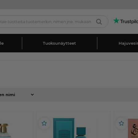
le
Tuoksunäytteet
Hajuvesi