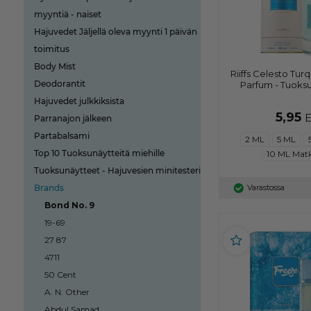
myyntiä - naiset
Hajuvedet Jäljellä oleva myynti 1 päivän
toimitus
Body Mist
Riiffs Celesto Tur
Deodorantit
Parfum - Tuoksu
Hajuvedet julkkiksista
5,95
Parranajon jälkeen
Partabalsami
2 ML
5 ML
Top 10 Tuoksunäytteitä miehille
10 ML Mat
Tuoksunäytteet - Hajuvesien minitesteri
Brands
Varastossa
Bond No. 9
19-69
27 87
4711
50 Cent
A. N. Other
Abdul Samad