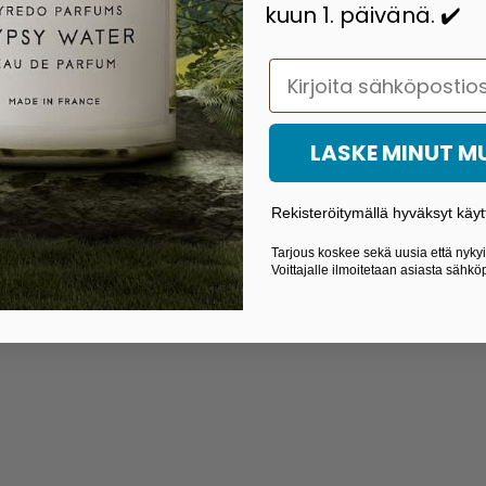
kuun 1. päivänä. ✔️
Email
LASKE MINUT 
Rekisteröitymällä hyväksyt käyt
Tarjous koskee sekä uusia että nykyis
Voittajalle ilmoitetaan asiasta sähköp