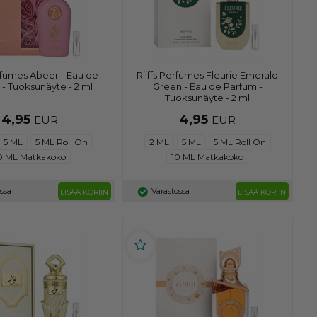
erfumes Abeer - Eau de
Riiffs Perfumes Fleurie Emerald
- Tuoksunäyte - 2 ml
Green - Eau de Parfum -
Tuoksunäyte - 2 ml
4,95
4,95
EUR
EUR
5 ML
5 ML Roll On
2 ML
5 ML
5 ML Roll On
0 ML Matkakoko
10 ML Matkakoko
ossa
Varastossa
LISÄÄ KORIIN
LISÄÄ KORIIN