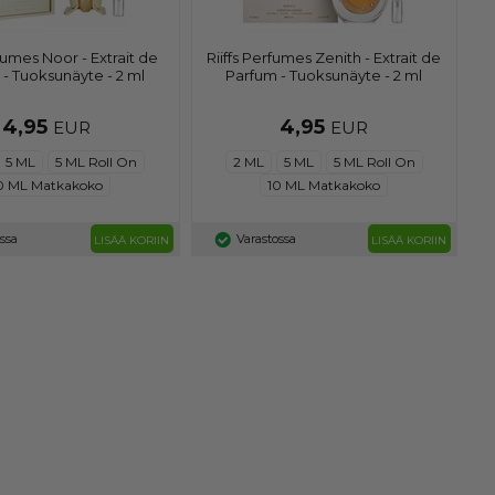
rfumes Noor - Extrait de
Riiffs Perfumes Zenith - Extrait de
- Tuoksunäyte - 2 ml
Parfum - Tuoksunäyte - 2 ml
4,95
4,95
EUR
EUR
5 ML
5 ML Roll On
2 ML
5 ML
5 ML Roll On
0 ML Matkakoko
10 ML Matkakoko
ossa
Varastossa
LISÄÄ KORIIN
LISÄÄ KORIIN