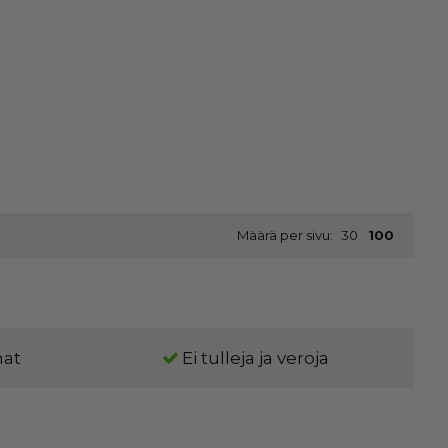
Määrä per sivu:
30
100
nat
Ei tulleja ja veroja