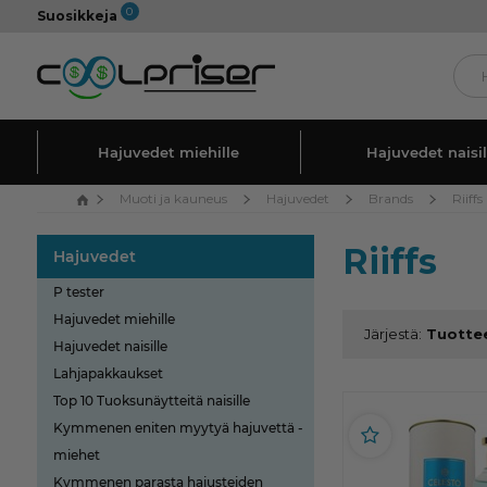
0
Suosikkeja
Hajuvedet miehille
Hajuvedet naisil
Muoti ja kauneus
Hajuvedet
Brands
Riiffs
Riiffs
Hajuvedet
P tester
Hajuvedet miehille
Järjestä:
Hajuvedet naisille
Lahjapakkaukset
Top 10 Tuoksunäytteitä naisille
Kymmenen eniten myytyä hajuvettä -
miehet
Kymmenen parasta hajusteiden