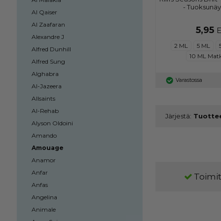
- Tuoksunäyt
Al Qaiser
Al Zaafaran
5,95
Alexandre J
2 ML
5 ML
Alfred Dunhill
10 ML Mat
Alfred Sung
Alghabra
Varastossa
Al-Jazeera
Allsaints
Al-Rehab
Järjestä:
Alyson Oldoini
Amando
Amouage
Anamor
Anfar
Toimit
Anfas
Angelina
Animale