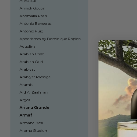
Anna Sui
Annick Goutal
Anomalia Paris
Antonio Banderas
Antonio Puig
Aphorismes by Dominique Ropion
Aquolina
Arabian Crest
Arabian Oud
Arabiyat
Arabiyat Prestige
Aramis
Ard Al Zaafaran
Argos
Ariana Grande
Armaf
Armand Basi
Aroma Studium