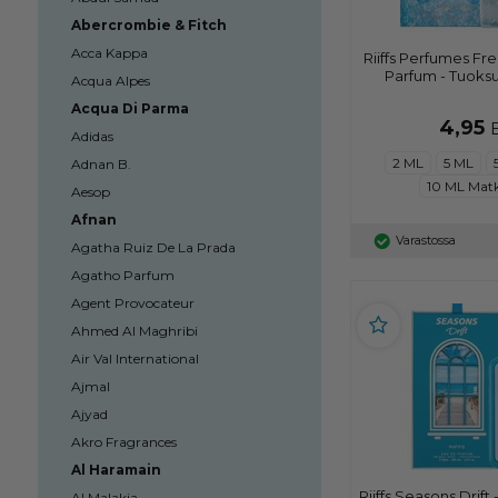
Abercrombie & Fitch
Acca Kappa
Riiffs Perfumes Fre
Parfum - Tuoksu
Acqua Alpes
Acqua Di Parma
4,95
Adidas
2 ML
5 ML
Adnan B.
10 ML Mat
Aesop
Afnan
Varastossa
Agatha Ruiz De La Prada
Agatho Parfum
Agent Provocateur
Ahmed Al Maghribi
Air Val International
Ajmal
Ajyad
Akro Fragrances
Al Haramain
Riiffs Seasons Drift
Al Malakia