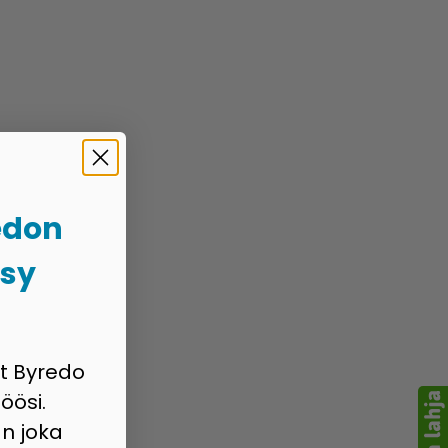
edon
psy
at Byredo
öösi.
n joka