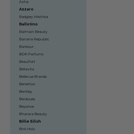
Azha
Azzaro
Badgley Mischka
Ballotino
Balmain Beauty
Banana Republic
Barbour
BDK Parfums
BeauFort
Bellavita
Bellevue Brands
Benetton
Bentley
Berdoues
Beyonce
Bharara Beauty
Billie Eilish
Birk Holz