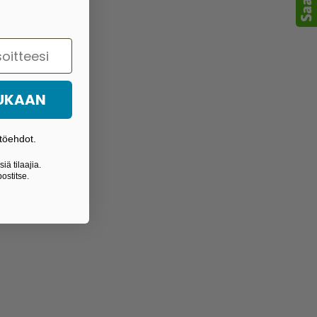
MUKAAN
töehdot.
iä tilaajia.
ostitse.