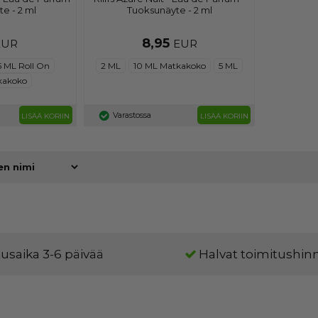
e - 2 ml
Tuoksunäyte - 2 ml
8,95
EUR
EUR
5 ML Roll On
2 ML
10 ML Matkakoko
5 ML
kakoko
Varastossa
LISÄÄ KORIIN
LISÄÄ KORIIN
usaika 3-6 päivää
Halvat toimitushin