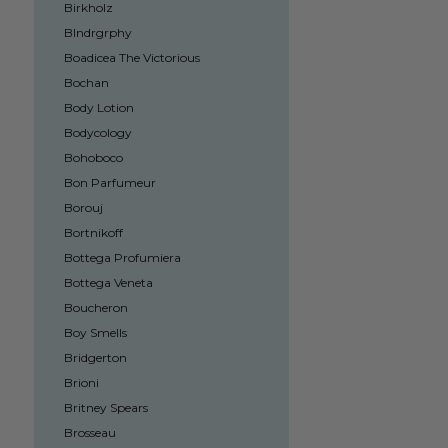
Birkholz
Blndrgrphy
Boadicea The Victorious
Bochan
Body Lotion
Bodycology
Bohoboco
Bon Parfumeur
Borouj
Bortnikoff
Bottega Profumiera
Bottega Veneta
Boucheron
Boy Smells
Bridgerton
Brioni
Britney Spears
Brosseau