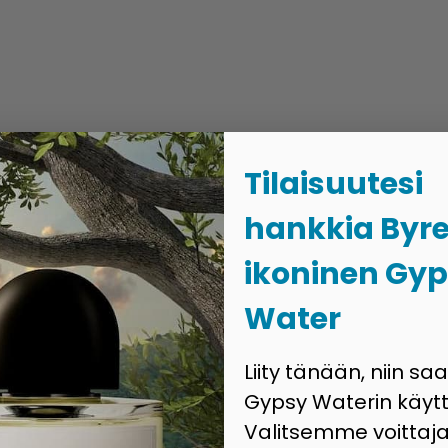
Tilaisuutesi
hankkia Byr
ikoninen Gy
Water
Liity tänään, niin sa
Gypsy Waterin käytt
Valitsemme voittaja