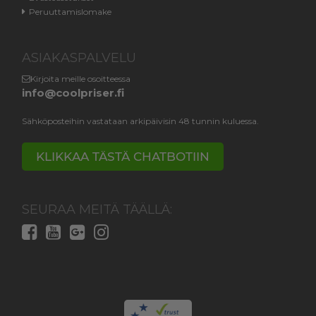
Peruuttamislomake
ASIAKASPALVELU
Kirjoita meille osoitteessa
info@coolpriser.fi
Sähköposteihin vastataan arkipäivisin 48 tunnin kuluessa.
KLIKKAA TÄSTÄ CHATBOTIIN
SEURAA MEITÄ TÄÄLLÄ: