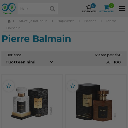
0
0
SUOSIKKEJA
NÄYTÄ KORI
Muoti ja kauneus
Hajuvedet
Brands
Pierre
Balmain
Pierre Balmain
Järjestä:
Määrä per sivu:
30
100