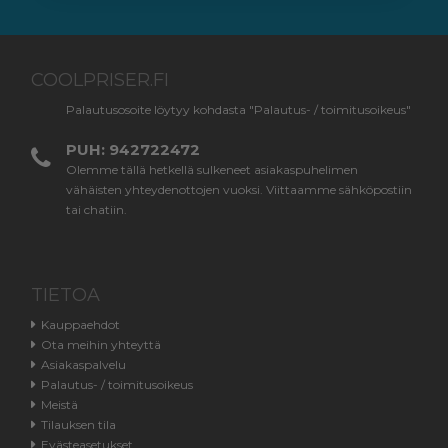
COOLPRISER.FI
Palautusosoite löytyy kohdasta "Palautus- / toimitusoikeus"
PUH: 942722472
Olemme tällä hetkellä sulkeneet asiakaspuhelimen
vähäisten yhteydenottojen vuoksi. Viittaamme sähköpostiin
tai chatiin.
TIETOA
Kauppaehdot
Ota meihin yhteyttä
Asiakaspalvelu
Palautus- / toimitusoikeus
Meistä
Tilauksen tila
Evästeasetukset