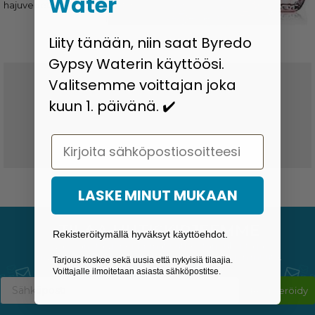
Water
hajuvedet
Liity tänään, niin saat Byredo
Gypsy Waterin käyttöösi.
Toimitusaika 3-6 päivää
Valitsemme voittajan joka
kuun 1. päivänä. ✔️
Halvat toimitushinnat
Email
Ei tulleja ja veroja
LASKE MINUT MUKAAN
TILAA UUTISKIRJEEMME
Rekisteröitymällä hyväksyt käyttöehdot.
Vastaanota viimeisimmät uutiset tarjouksista ja
myynnistä kilpailuihin, uusiin tuotteisiin ja paljon muuta.
Tarjous koskee sekä uusia että nykyisiä tilaajia.
Voittajalle ilmoitetaan asiasta sähköpostitse.
Rekisteröidy