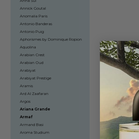
Anna Sui
Annick Goutal
Anomalia Paris
Antonio Banderas
Antonio Puig
Aphorismes by Dominique Ropion
Aquolina
Arabian Crest
Arabian Oud
Arabiyat
Arabiyat Prestige
Aramis
Ard Al Zaafaran
Argos
Ariana Grande
Armaf
Armand Basi
Aroma Studium