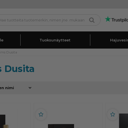
le
Tuoksunäytteet
Hajuvesi
ums Dusita
 Dusita