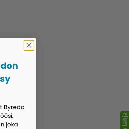
edon
psy
at Byredo
öösi.
n joka