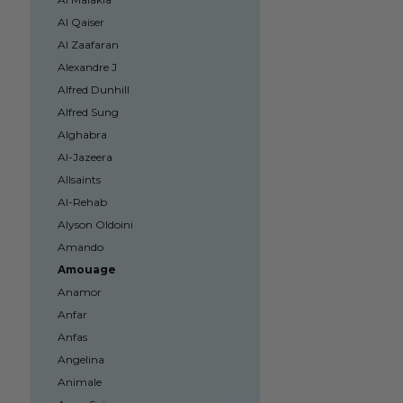
Al Qaiser
Al Zaafaran
Alexandre J
Alfred Dunhill
Alfred Sung
Alghabra
Al-Jazeera
Allsaints
Al-Rehab
Alyson Oldoini
Amando
Amouage
Anamor
Anfar
Anfas
Angelina
Animale