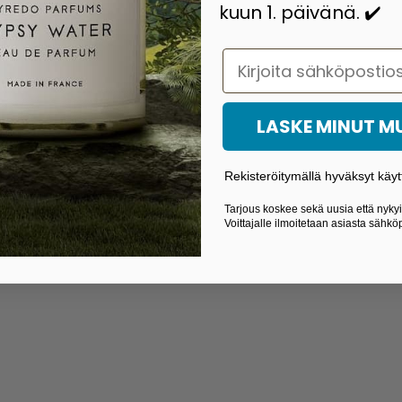
kuun 1. päivänä. ✔️
Email
LASKE MINUT 
Rekisteröitymällä hyväksyt käyt
Tarjous koskee sekä uusia että nykyis
Voittajalle ilmoitetaan asiasta sähköp