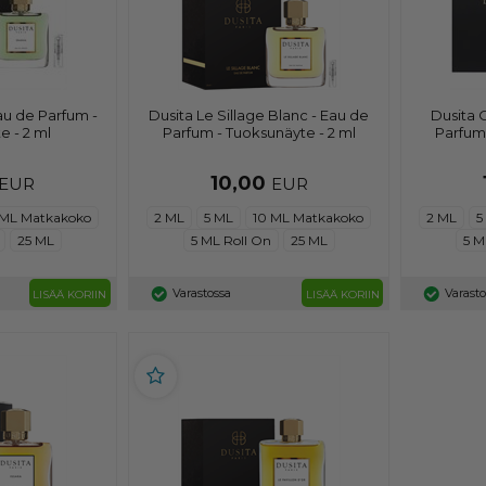
au de Parfum -
Dusita Le Sillage Blanc - Eau de
Dusita O
e - 2 ml
Parfum - Tuoksunäyte - 2 ml
Parfum 
10,00
EUR
EUR
 ML Matkakoko
2 ML
5 ML
10 ML Matkakoko
2 ML
5
25 ML
5 ML Roll On
25 ML
5 M
Varastossa
Varast
LISÄÄ KORIIN
LISÄÄ KORIIN