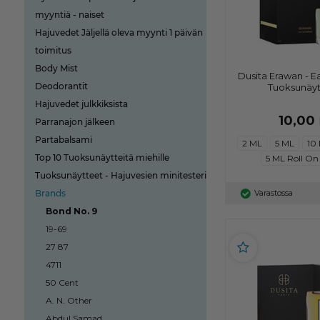
myyntiä - naiset
Hajuvedet Jäljellä oleva myynti 1 päivän
toimitus
Body Mist
Dusita Erawan - E
Deodorantit
Tuoksunäyt
Hajuvedet julkkiksista
10,00
Parranajon jälkeen
Partabalsami
2 ML
5 ML
10
Top 10 Tuoksunäytteitä miehille
5 ML Roll On
Tuoksunäytteet - Hajuvesien minitesteri
Brands
Varastossa
Bond No. 9
19-69
27 87
4711
50 Cent
A. N. Other
Abdul Samad