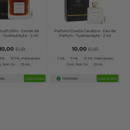
udh Infini - Extrait de
Parfums Dusita Cavatina - Eau de
- Tuoksunäyte - 2 ml
Parfum - Tuoksunäyte - 2 ml
10,00
10,00
EUR
EUR
 ML
10 ML Matkakoko
2 ML
5 ML
10 ML Matkakoko
L Roll On
25 ML
5 ML Roll On
25 ML
ossa
Varastossa
LISÄÄ KORIIN
LISÄÄ KORIIN