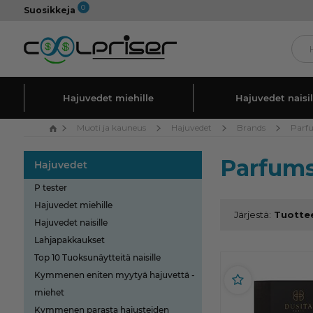
0
Suosikkeja
Hajuvedet miehille
Hajuvedet naisil
Muoti ja kauneus
Hajuvedet
Brands
Parf
Parfums
Hajuvedet
P tester
Hajuvedet miehille
Järjestä:
Hajuvedet naisille
Lahjapakkaukset
Top 10 Tuoksunäytteitä naisille
Kymmenen eniten myytyä hajuvettä -
miehet
Kymmenen parasta hajusteiden