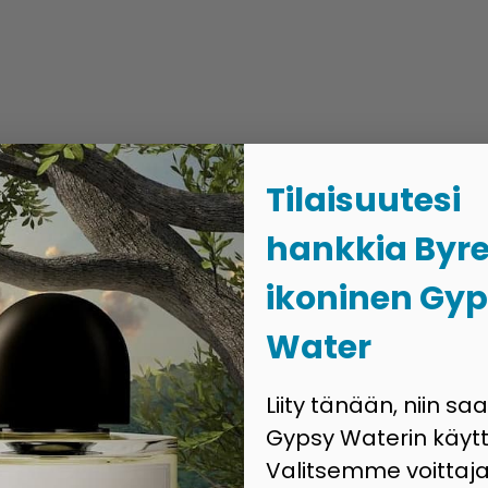
Tilaisuutesi
hankkia Byr
ikoninen Gy
Water
Liity tänään, niin sa
Gypsy Waterin käytt
Valitsemme voittaja