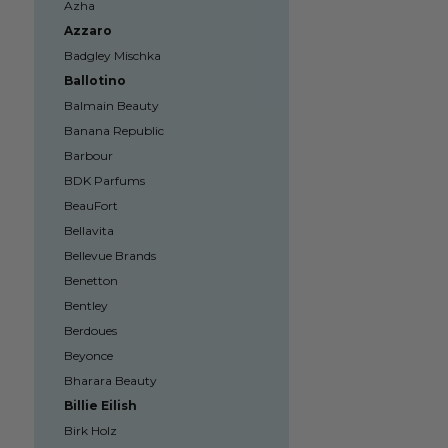
Azha
Azzaro
Badgley Mischka
Ballotino
Balmain Beauty
Banana Republic
Barbour
BDK Parfums
BeauFort
Bellavita
Bellevue Brands
Benetton
Bentley
Berdoues
Beyonce
Bharara Beauty
Billie Eilish
Birk Holz