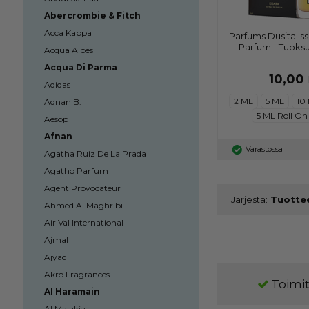
Abercrombie & Fitch
Acca Kappa
Parfums Dusita Issa
Parfum - Tuoksu
Acqua Alpes
Acqua Di Parma
10,00
Adidas
2 ML
5 ML
10
Adnan B.
5 ML Roll On
Aesop
Afnan
Varastossa
Agatha Ruiz De La Prada
Agatho Parfum
Agent Provocateur
Järjestä:
Ahmed Al Maghribi
Air Val International
Ajmal
Ajyad
Akro Fragrances
Toimit
Al Haramain
Al Malakia