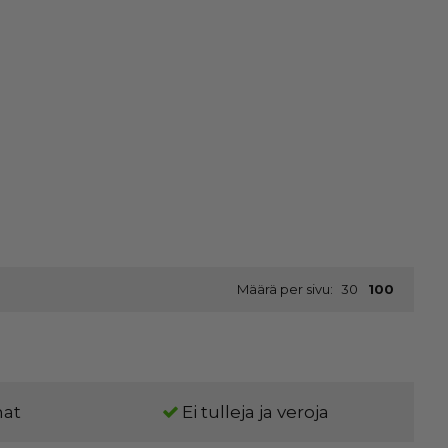
Määrä per sivu:
30
100
nat
Ei tulleja ja veroja