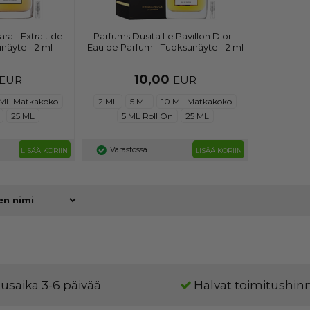
ra - Extrait de
Parfums Dusita Le Pavillon D'or -
näyte - 2 ml
Eau de Parfum - Tuoksunäyte - 2 ml
10,00
EUR
EUR
 ML Matkakoko
2 ML
5 ML
10 ML Matkakoko
25 ML
5 ML Roll On
25 ML
Varastossa
LISÄÄ KORIIN
LISÄÄ KORIIN
usaika 3-6 päivää
Halvat toimitushin