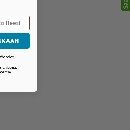
MUKAAN
töehdot.
iä tilaajia.
ostitse.