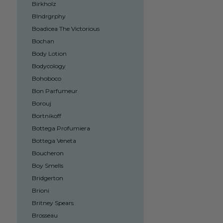
Birkholz
Blndrgrphy
Boadicea The Victorious
Bochan
Body Lotion
Bodycology
Bohoboco
Bon Parfumeur
Borouj
Bortnikoff
Bottega Profumiera
Bottega Veneta
Boucheron
Boy Smells
Bridgerton
Brioni
Britney Spears
Brosseau