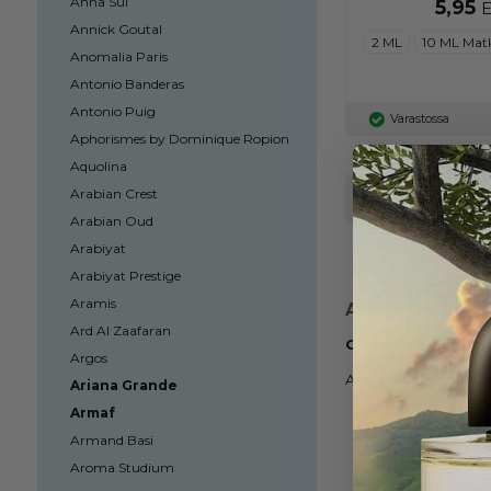
Anna Sui
5,95
Annick Goutal
2 ML
10 ML Mat
Anomalia Paris
Antonio Banderas
Antonio Puig
Varastossa
Aphorismes by Dominique Ropion
Aquolina
Arabian Crest
Järjestä:
Arabian Oud
Arabiyat
Alfred Dunhill
Arabiyat Prestige
Aramis
Alfred Dunhill 
Ard Al Zaafaran
Olemme halvimma
Argos
Alfred Dunhill hajuv
Ariana Grande
Armaf
Armand Basi
Aroma Studium