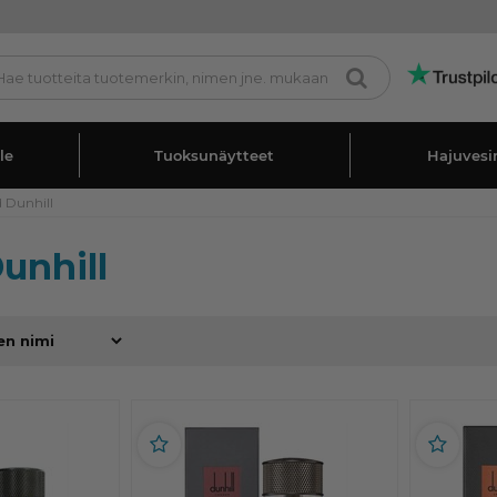
le
Tuoksunäytteet
Hajuvesi
d Dunhill
unhill