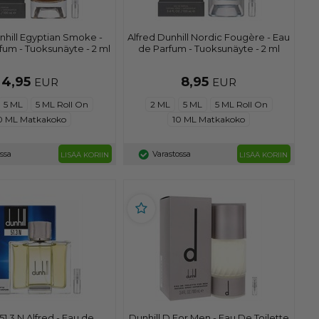
nhill Egyptian Smoke -
Alfred Dunhill Nordic Fougère - Eau
fum - Tuoksunäyte - 2 ml
de Parfum - Tuoksunäyte - 2 ml
4,95
8,95
EUR
EUR
5 ML
5 ML Roll On
2 ML
5 ML
5 ML Roll On
0 ML Matkakoko
10 ML Matkakoko
ossa
Varastossa
LISÄÄ KORIIN
LISÄÄ KORIIN
51.3 N Alfred - Eau de
Dunhill D For Men - Eau De Toilette