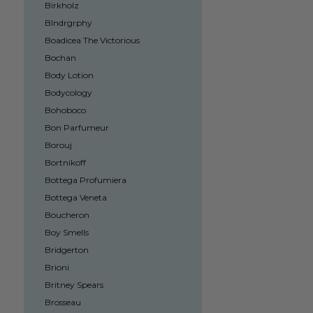
Birkholz
Blndrgrphy
Boadicea The Victorious
Bochan
Body Lotion
Bodycology
Bohoboco
Bon Parfumeur
Borouj
Bortnikoff
Bottega Profumiera
Bottega Veneta
Boucheron
Boy Smells
Bridgerton
Brioni
Britney Spears
Brosseau