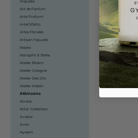
Arquiste
Art de Parfum
Arte Profumi
ArteOlfatto
Artes Florales
Toimit
Artisan hajuvesi
Assala
Astrophil & Stella
Atelier Bloem
Atelier Cologne
Atelier Des Ors
Atelier Materi
Atkinsons
Atralia
Attar Collection
Aviator
Avon
Ayaam