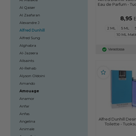
Eau de Parfum - Tu
Al Qaiser
Al Zaafaran
8,95
Alexandre J
2 ML
5 ML
Alfred Dunhill
10 ML Mat
Alfred Sung
Alghabra
Varastossa
Al-Jazeera
Allsaints
Al-Rehab
Alyson Oldoini
Amando
Amouage
Anamor
Anfar
Anfas
Alfred Dunhill Desi
Angelina
Toilette - Tuoks
Animale