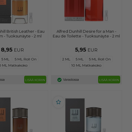
ill British Leather - Eau
Alfred Dunhill Desire for a Man -
m - Tuoksunäyte - 2 ml
Eau de Toilette - Tuoksunäyte - 2 ml
8,95
5,95
EUR
EUR
5 ML
5 ML Roll On
2 ML
5 ML
5 ML Roll On
0 ML Matkakoko
10 ML Matkakoko
ossa
Varastossa
LISÄÄ KORIIN
LISÄÄ KORIIN