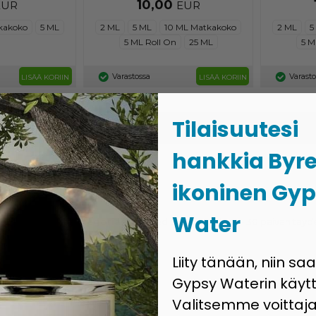
10,00
EUR
EUR
kakoko
5 ML
2 ML
5 ML
10 ML Matkakoko
2 ML
5
5 ML Roll On
25 ML
5 M
Varastossa
Varast
LISÄÄ KORIIN
LISÄÄ KORIIN
Tilaisuutesi
hankkia Byr
 hajuvedet.
ikoninen Gy
hajuvedet
Water
t Tanskassa kategoriassa
Alfred Dunhill
tuoksut - 30 päivän täyd
edet
Liity tänään, niin sa
Gypsy Waterin käytt
Valitsemme voittaja