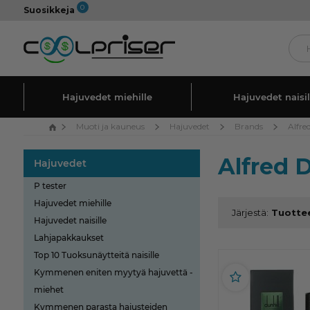
0
Suosikkeja
Hajuvedet miehille
Hajuvedet naisil
Muoti ja kauneus
Hajuvedet
Brands
Alfre
Alfred D
Hajuvedet
P tester
Hajuvedet miehille
Järjestä:
Hajuvedet naisille
Lahjapakkaukset
Top 10 Tuoksunäytteitä naisille
Kymmenen eniten myytyä hajuvettä -
miehet
Kymmenen parasta hajusteiden