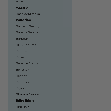
Azha
Azzaro
Badgley Mischka
Ballotino
Balmain Beauty
Banana Republic
Barbour
BDK Parfums
BeauFort
Bellavita
Bellevue Brands
Benetton
Bentley
Berdoues
Beyonce
Bharara Beauty
Billie Eilish
Birk Holz