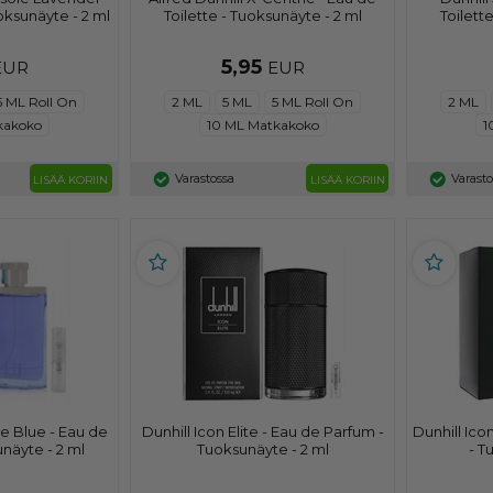
oksunäyte - 2 ml
Toilette - Tuoksunäyte - 2 ml
Toilett
5,95
EUR
EUR
5 ML Roll On
2 ML
5 ML
5 ML Roll On
2 ML
kakoko
10 ML Matkakoko
1
Varastossa
Varast
LISÄÄ KORIIN
LISÄÄ KORIIN
re Blue - Eau de
Dunhill Icon Elite - Eau de Parfum -
Dunhill Ico
unäyte - 2 ml
Tuoksunäyte - 2 ml
- T