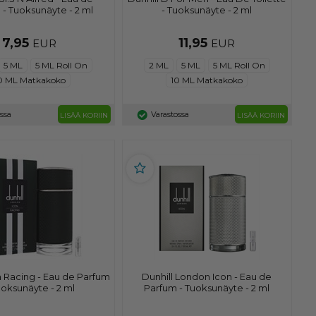
e - Tuoksunäyte - 2 ml
- Tuoksunäyte - 2 ml
7,95
11,95
EUR
EUR
5 ML
5 ML Roll On
2 ML
5 ML
5 ML Roll On
0 ML Matkakoko
10 ML Matkakoko
ossa
Varastossa
LISÄÄ KORIIN
LISÄÄ KORIIN
n Racing - Eau de Parfum
Dunhill London Icon - Eau de
uoksunäyte - 2 ml
Parfum - Tuoksunäyte - 2 ml