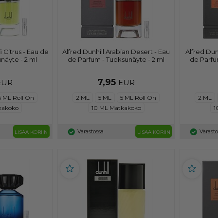
i Citrus - Eau de
Alfred Dunhill Arabian Desert - Eau
Alfred Dunh
näyte - 2 ml
de Parfum - Tuoksunäyte - 2 ml
de Parfu
7,95
EUR
EUR
5 ML Roll On
2 ML
5 ML
5 ML Roll On
2 ML
kakoko
10 ML Matkakoko
1
Varastossa
Varast
LISÄÄ KORIIN
LISÄÄ KORIIN