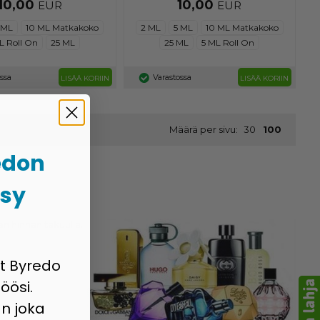
10,00
10,00
EUR
EUR
 ML
10 ML Matkakoko
2 ML
5 ML
10 ML Matkakoko
L Roll On
25 ML
25 ML
5 ML Roll On
ossa
Varastossa
LISÄÄ KORIIN
LISÄÄ KORIIN
Määrä per sivu:
30
100
edon
psy
en hinnan takuulla.
at Byredo
öösi.
n joka