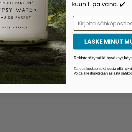
kuun 1. päivänä. ✔️
Email
usaika 3-6 päivää
Halvat toimitushin
LASKE MINUT 
Rekisteröitymällä hyväksyt käyt
Tarjous koskee sekä uusia että nykyis
Voittajalle ilmoitetaan asiasta sähköp