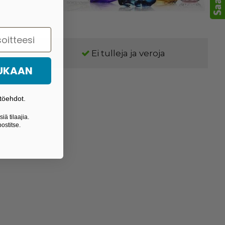
nat
Ei tulleja ja veroja
MUKAAN
töehdot.
iä tilaajia.
ostitse.