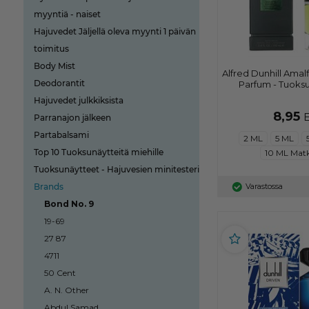
myyntiä - naiset
Hajuvedet Jäljellä oleva myynti 1 päivän
toimitus
Body Mist
Alfred Dunhill Amalf
Deodorantit
Parfum - Tuoksu
Hajuvedet julkkiksista
8,95
Parranajon jälkeen
Partabalsami
2 ML
5 ML
Top 10 Tuoksunäytteitä miehille
10 ML Mat
Tuoksunäytteet - Hajuvesien minitesteri
Brands
Varastossa
Bond No. 9
19-69
27 87
4711
50 Cent
A. N. Other
Abdul Samad