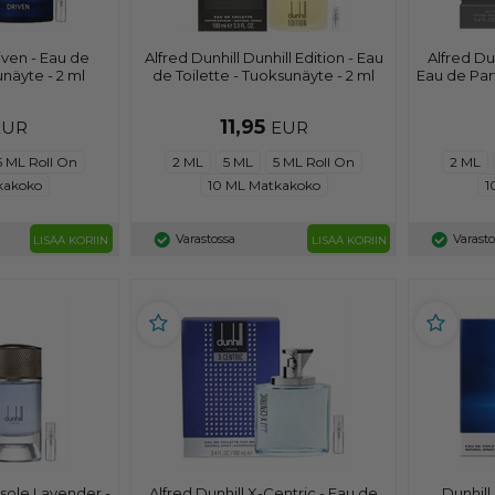
iven - Eau de
Alfred Dunhill Dunhill Edition - Eau
Alfred Du
unäyte - 2 ml
de Toilette - Tuoksunäyte - 2 ml
Eau de Par
11,95
EUR
EUR
5 ML Roll On
2 ML
5 ML
5 ML Roll On
2 ML
kakoko
10 ML Matkakoko
1
Varastossa
Varast
LISÄÄ KORIIN
LISÄÄ KORIIN
nsole Lavender -
Alfred Dunhill X-Centric - Eau de
Dunhill 