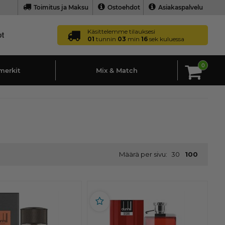
Toimitus ja Maksu
Ostoehdot
Asiakaspalvelu
Käsittelemme tilauksesi
01
tunnin
03
min
15
sek kuluessa
0
merkit
Mix & Match
Määrä per sivu:
30
100