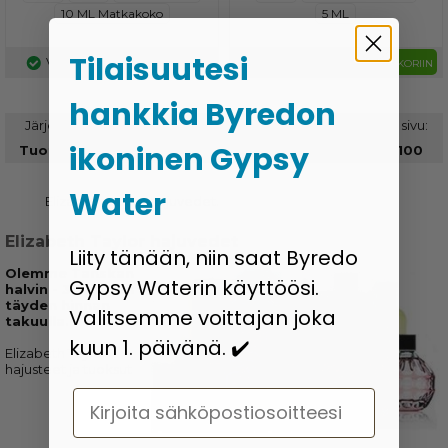
10 ML Matkakoko
5 ML
Tilaisuutesi
Varastossa
Varastossa
LISÄÄ KORIIN
LISÄÄ KORIIN
hankkia Byredon
Järjestä:
Määrä per sivu:
ikoninen Gypsy
30
100
Water
Elizabeth Taylor hajuvedet.
Elizabeth Taylor hajuvedet
Liity tänään, niin saat Byredo
Olemme Tanskan
Gypsy Waterin käyttöösi.
halvin - 30 päivän
täyden hinnan
Valitsemme voittajan joka
takuulla.
kuun 1. päivänä. ✔️
Elizabeth Taylor
hajusteet ja tuoksut
Email