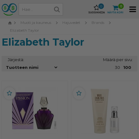
0
0
SUOSIKKEJA
NÄYTÄ KORI
Muoti ja kauneus
Hajuvedet
Brands
Elizabeth Taylor
Elizabeth Taylor
Järjestä:
Määrä per sivu:
30
100