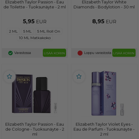
Elizabeth Taylor Passion - Eau
Elizabeth Taylor White
de Toilette - Tuoksunäyte - 2 ml
Diamonds - Bodylotion - 30 ml
5,95
8,95
EUR
EUR
2 ML
5 ML
5 ML Roll On
10 ML Matkakoko
Varastossa
Loppu varastosta
LISÄÄ KORIIN
LISÄÄ KORIIN
Elizabeth Taylor Passion - Eau
Elizabeth Taylor Violet Eyes -
de Cologne - Tuoksunäyte - 2
Eau de Parfum - Tuoksunäyte -
ml
2 ml