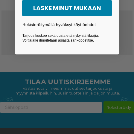
LASKE MINUT MUKAAN
Toimitusaika 3-6 päivää
Rekisteröitymällä hyväksyt käyttöehdot.
Halvat toimitushinnat
Tarjous koskee sekä uusia että nykyisiä tilaajia.
Voittajalle ilmoitetaan asiasta sähköpostitse.
Ei tulleja ja veroja
TILAA UUTISKIRJEEMME
Vastaanota viimeisimmät uutiset tarjouksista ja
myynnistä kilpailuihin, uusiin tuotteisiin ja paljon muuta.
Rekisteröidy