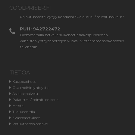
COOLPRISER.FI
Palautusosoite löytyy kohdasta "Palautus- / toimitusoikeus"
PUH: 942722472
Olemme tällä hetkellä sulkeneet asiakaspuhelimen
vähäisten yhteydenottojen vuoksi. Viittaamme sähköpostiin
tai chatiin.
TIETOA
Kauppaehdot
Ota meihin yhteyttä
Asiakaspalvelu
Palautus- / toimitusoikeus
Meistä
Tilauksen tila
Evästeasetukset
Peruuttamislomake