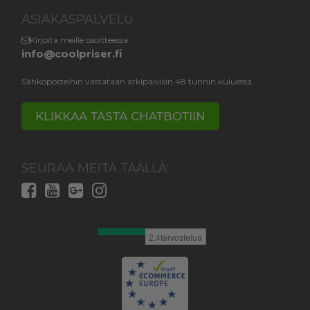
ASIAKASPALVELU
Kirjoita meille osoitteessa
info@coolpriser.fi
Sähköposteihin vastataan arkipäivisin 48 tunnin kuluessa.
KLIKKAA TÄSTÄ CHATBOTIIN
SEURAA MEITÄ TÄÄLLÄ: