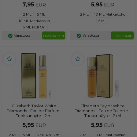
7,95
5,95
EUR
EUR
2 ML
5 ML
2 ML
10 ML Matkakoko
10 ML Matkakoko
5 ML
5 ML Roll On
Varastossa
Varastossa
LISÄÄ KORIIN
LISÄÄ KORIIN
Elizabeth Taylor White
Elizabeth Taylor White
Diamonds - Eau de Parfum -
Diamonds - Eau de Toilette -
Tuoksunäyte - 2 ml
Tuoksunäyte - 2 ml
5,95
5,95
EUR
EUR
2 ML
5 ML
5 ML Roll On
2 ML
10 ML Matkakoko