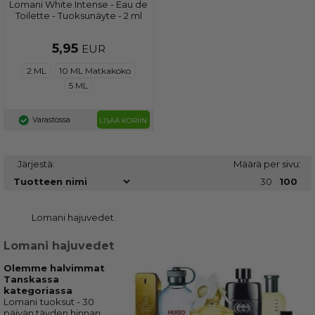
Lomani White Intense - Eau de
Toilette - Tuoksunäyte - 2 ml
5,95
EUR
2 ML
10 ML Matkakoko
5 ML
Varastossa
LISÄÄ KORIIN
Järjestä:
Määrä per sivu:
30
100
Lomani hajuvedet.
Lomani hajuvedet
Olemme halvimmat
Tanskassa
kategoriassa
Lomani
tuoksut - 30
päivän täyden hinnan