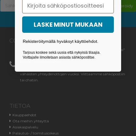
Email
Rekisteröidy
LASKE MINUT MUKAAN
COOLPRISER.FI
Rekisteröitymällä hyväksyt käyttöehdot.
Palautusosoite löytyy kohdasta "Palautus- / toimitusoikeus"
Tarjous koskee sekä uusia että nykyisiä tilaajia.
Voittajalle ilmoitetaan asiasta sähköpostitse.
PUH: 942722472
Olemme tällä hetkellä sulkeneet asiakaspuhelimen
vähäisten yhteydenottojen vuoksi. Viittaamme sähköpostiin
tai chatiin.
TIETOA
Kauppaehdot
Ota meihin yhteyttä
Asiakaspalvelu
Palautus- / toimitusoikeus