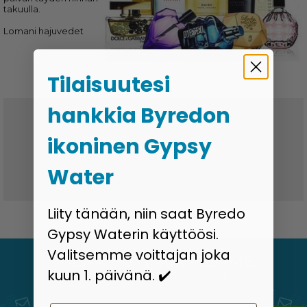
takuulla.
Lomani hajuvedet
Tilaisuutesi
hankkia Byredon
Toimitusaika 3-6 päivää
ikoninen Gypsy
Halvat toimitushinnat
Water
Ei tulleja ja veroja
Liity tänään, niin saat Byredo
Gypsy Waterin käyttöösi.
Valitsemme voittajan joka
TILAA UUTISKIRJEEMME
kuun 1. päivänä. ✔️
Vastaanota viimeisimmät uutiset tarjouksista ja
myynnistä kilpailuihin, uusiin tuotteisiin ja paljon muuta.