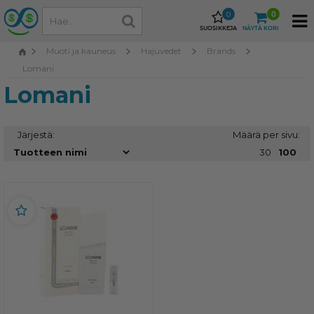
0
0
SUOSIKKEJA
NÄYTÄ KORI
Muoti ja kauneus
Hajuvedet
Brands
Lomani
Lomani
Järjestä:
Määrä per sivu:
30
100