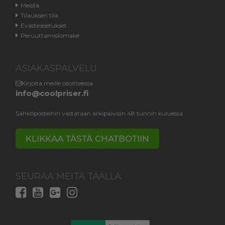
Meistä
Tilauksen tila
Evästeasetukset
Peruuttamislomake
ASIAKASPALVELU
Kirjoita meille osoitteessa
info@coolpriser.fi
Sähköposteihin vastataan arkipäivisin 48 tunnin kuluessa.
KLIKKAA TÄSTÄ CHATBOTIIN
SEURAA MEITÄ TÄÄLLÄ: