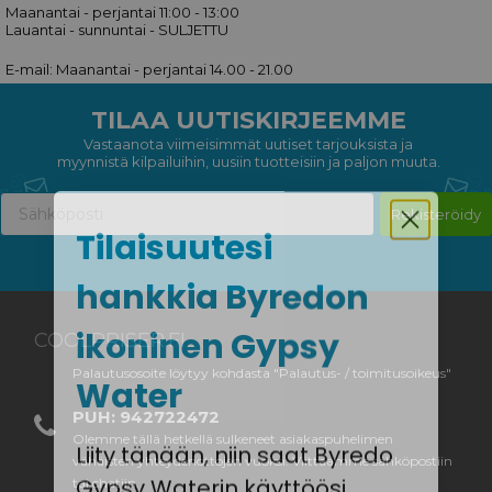
Maanantai - perjantai 11:00 - 13:00
Lauantai - sunnuntai - SULJETTU
E-mail: Maanantai - perjantai 14.00 - 21.00
TILAA UUTISKIRJEEMME
Vastaanota viimeisimmät uutiset tarjouksista ja
myynnistä kilpailuihin, uusiin tuotteisiin ja paljon muuta.
Rekisteröidy
Tilaisuutesi
hankkia Byredon
ikoninen Gypsy
COOLPRISER.FI
Water
Palautusosoite löytyy kohdasta "Palautus- / toimitusoikeus"
PUH: 942722472
Liity tänään, niin saat Byredo
Olemme tällä hetkellä sulkeneet asiakaspuhelimen
vähäisten yhteydenottojen vuoksi. Viittaamme sähköpostiin
Gypsy Waterin käyttöösi.
tai chatiin.