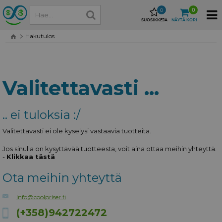
0
0
SUOSIKKEJA
NÄYTÄ KORI
Hakutulos
Valitettavasti ...
.. ei tuloksia :/
Valitettavasti ei ole kyselysi vastaavia tuotteita.
Jos sinulla on kysyttävää tuotteesta, voit aina ottaa meihin yhteyttä.
-
Klikkaa tästä
Ota meihin yhteyttä
info@coolpriser.fi
(+358)942722472