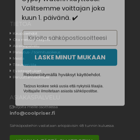
Valitsemme voittajan joka
kuun 1. päivänä. ✔️
TIETOA
Email
Kauppaehdot
Ota meihin yhteyttä
Asiakaspalvelu
LASKE MINUT MUKAAN
Palautus- / toimitusoikeus
Meistä
Tilauksen tila
Rekisteröitymällä hyväksyt käyttöehdot.
Evästeasetukset
Peruuttamislomake
Tarjous koskee sekä uusia että nykyisiä tilaajia.
Voittajalle ilmoitetaan asiasta sähköpostitse.
ASIAKASPALVELU
Kirjoita meille osoitteessa
info@coolpriser.fi
Sähköposteihin vastataan arkipäivisin 48 tunnin kuluessa.