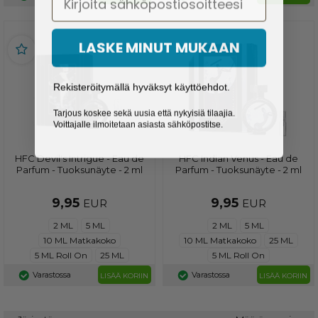
LASKE MINUT MUKAAN
Rekisteröitymällä hyväksyt käyttöehdot.
Tarjous koskee sekä uusia että nykyisiä tilaajia.
Voittajalle ilmoitetaan asiasta sähköpostitse.
HFC Devil's Intrigue - Eau de
HFC Indian Venus - Eau de
Parfum - Tuoksunäyte - 2 ml
Parfum - Tuoksunäyte - 2 ml
9,95
9,95
EUR
EUR
2 ML
5 ML
2 ML
5 ML
10 ML Matkakoko
10 ML Matkakoko
25 ML
5 ML Roll On
25 ML
5 ML Roll On
Varastossa
Varastossa
LISÄÄ KORIIN
LISÄÄ KORIIN