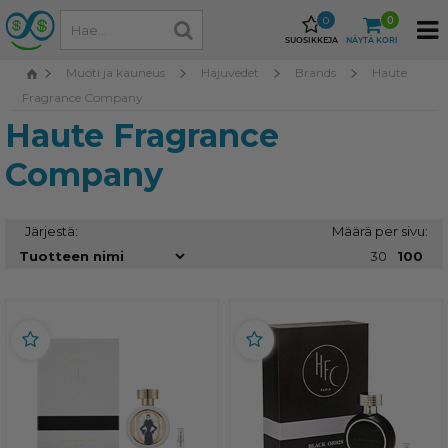
0
0
SUOSIKKEJA
NÄYTÄ KORI
Muoti ja kauneus
Hajuvedet
Brands
Haute
Fragrance Company
Haute Fragrance
Company
Järjestä:
Määrä per sivu:
30
100