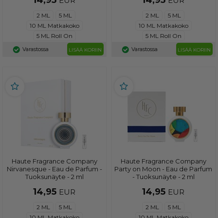
14,95
14,95
EUR
EUR
2 ML
5 ML
2 ML
5 ML
10 ML Matkakoko
10 ML Matkakoko
5 ML Roll On
5 ML Roll On
Varastossa
Varastossa
LISÄÄ KORIIN
LISÄÄ KORIIN
Haute Fragrance Company
Haute Fragrance Company
Nirvanesque - Eau de Parfum -
Party on Moon - Eau de Parfum
Tuoksunäyte - 2 ml
- Tuoksunäyte - 2 ml
14,95
14,95
EUR
EUR
2 ML
5 ML
2 ML
5 ML
10 ML Matkakoko
10 ML Matkakoko