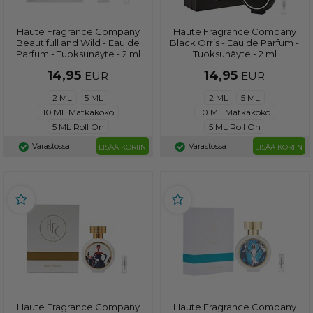
Haute Fragrance Company
Haute Fragrance Company
Beautifull and Wild - Eau de
Black Orris - Eau de Parfum -
Parfum - Tuoksunäyte - 2 ml
Tuoksunäyte - 2 ml
14,95
14,95
EUR
EUR
2 ML
5 ML
2 ML
5 ML
10 ML Matkakoko
10 ML Matkakoko
5 ML Roll On
5 ML Roll On
Varastossa
Varastossa
LISÄÄ KORIIN
LISÄÄ KORIIN
Haute Fragrance Company
Haute Fragrance Company