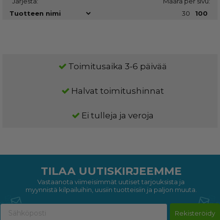
Järjestä:
Määrä per sivu:
30
100
Toimitusaika 3-6 päivää
Halvat toimitushinnat
Ei tulleja ja veroja
TILAA UUTISKIRJEEMME
Vastaanota viimeisimmät uutiset tarjouksista ja
myynnistä kilpailuihin, uusiin tuotteisiin ja paljon muuta.
Rekisteröidy