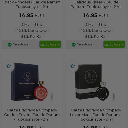
Black Princess - Eau de Parfum
Delicious Kisses - Eau de
- Tuoksunäyte - 2 ml
Parfum - Tuoksunäyte - 2 ml
14,95
14,95
EUR
EUR
2 ML
5 ML
2 ML
5 ML
10 ML Matkakoko
10 ML Matkakoko
5 ML Roll On
5 ML Roll On
Varastossa
Varastossa
LISÄÄ KORIIN
LISÄÄ KORIIN
Haute Fragrance Company
Haute Fragrance Company
Golden Fever - Eau de Parfum
Lover Man - Eau de Parfum -
- Tuoksunäyte - 2 ml
Tuoksunäyte - 2 ml