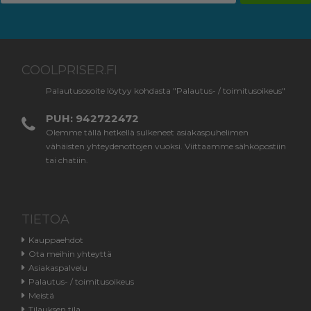
COOLPRISER.FI
Palautusosoite löytyy kohdasta "Palautus- / toimitusoikeus"
PUH: 942722472
Olemme tällä hetkellä sulkeneet asiakaspuhelimen
vähäisten yhteydenottojen vuoksi. Viittaamme sähköpostiin
tai chatiin.
TIETOA
Kauppaehdot
Ota meihin yhteyttä
Asiakaspalvelu
Palautus- / toimitusoikeus
Meistä
Tilauksen tila