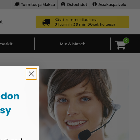
Toimitus ja Maksu
Ostoehdot
Asiakaspalvelu
Käsittelemme tilauksesi
01
tunnin
39
min
35
sek kuluessa
0
merkit
Mix & Match
edon
psy