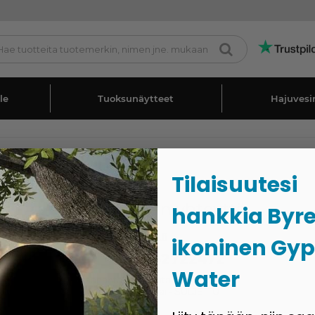
le
Tuoksunäytteet
Hajuvesi
Tilaisuutesi
Ota meihin yhteyttä
hankkia Byr
info@coolpriser.fi
ikoninen Gy
(+358)942722472
Water
Maanantai - perjantai 11:00 - 13:00
Lauantai - sunnuntai - SULJETTU
in