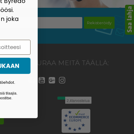
at Byredo
öösi.
n joka
Rekisteröidy
SEURAA MEITÄ TÄÄLLÄ:
MUKAAN
töehdot.
iä tilaajia.
 48
ostitse.