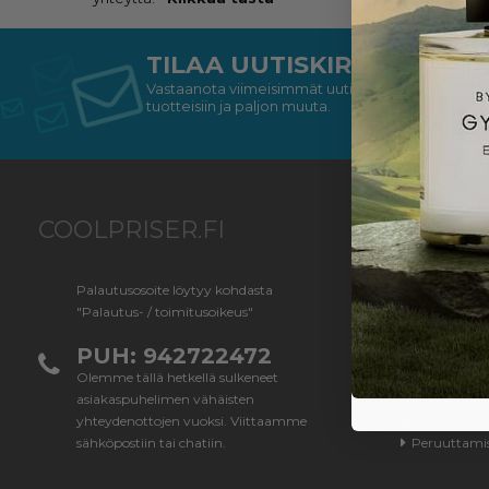
TILAA UUTISKIRJEEMME
Vastaanota viimeisimmät uutiset tarjouksista ja my
tuotteisiin ja paljon muuta.
COOLPRISER.FI
TIETO
Palautusosoite löytyy kohdasta
Kauppaehd
"Palautus- / toimitusoikeus"
Ota meihin 
Asiakaspalv
PUH: 942722472
Palautus- / 
Olemme tällä hetkellä sulkeneet
Meistä
asiakaspuhelimen vähäisten
Tilauksen til
yhteydenottojen vuoksi. Viittaamme
Evästeasetu
sähköpostiin tai chatiin.
Peruuttami