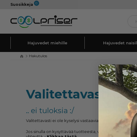
0
Suosikkeja
Hajuvedet miehille
Hajuvedet naisil
Hakutulos
Valitettavasti ...
.. ei tuloksia :/
Valitettavasti ei ole kyselysi vastaavia tuotteita.
Jos sinulla on kysyttävää tuotteesta, voit aina ottaa meih
yhteyttä. -
Klikkaa tästä