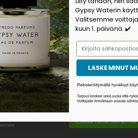
Liity tänään, niin sa
E-mail: Maanantai - perjantai 14.00 - 21.00
Gypsy Waterin käytt
Valitsemme voittaja
ynnistä kilpailuihin, uusiin
kuun 1. päivänä. ✔️
Email
A
ASIAKASPALVELU
LASKE MINUT 
ot
Kirjoita meille osoitteessa
Rekisteröitymällä hyväksyt käyt
info@coolpriser.fi
yhteyttä
elu
Tarjous koskee sekä uusia että nykyis
toimitusoikeus
Sähköposteihin vastataan arkipäivisin
Voittajalle ilmoitetaan asiasta sähköp
tunnin kuluessa.
a
kset
KLIKKAA TÄSTÄ CHATBOTIIN
slomake