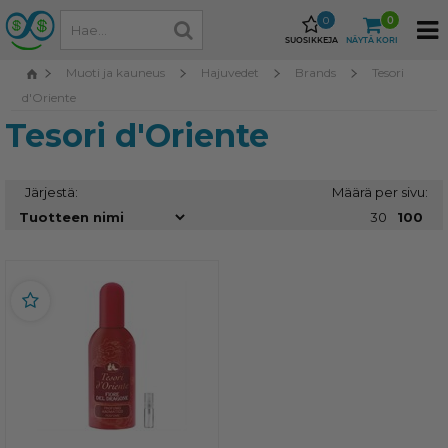
0
0
SUOSIKKEJA
NÄYTÄ KORI
Muoti ja kauneus
Hajuvedet
Brands
Tesori
d'Oriente
Tesori d'Oriente
Järjestä:
Määrä per sivu:
30
100