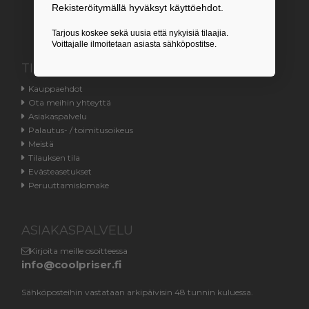
Rekisteröitymällä hyväksyt käyttöehdot.
tai chatiin.
Tarjous koskee sekä uusia että nykyisiä tilaajia.
Voittajalle ilmoitetaan asiasta sähköpostitse.
TIETOA
Kauppaehdot
Ota meihin yhteyttä
Asiakaspalvelu
Palautus- / toimitusoikeus
Meistä
Tilauksen tila
Evästeasetukset
Peruuttamislomake
ASIAKASPALVELU
Kirjoita meille osoitteessa
info@coolpriser.fi
Sähköposteihin vastataan arkipäivisin 48 tunnin kuluessa.