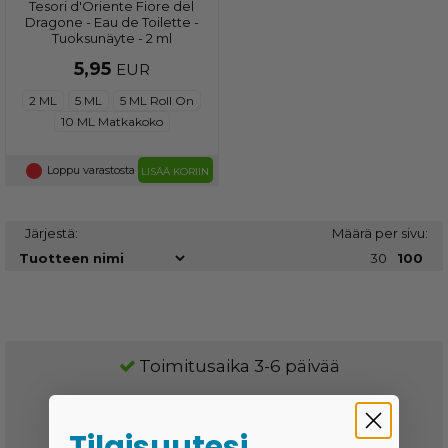
Tesori d'Oriente Fiore del
Dragone - Eau de Toilette -
Tuoksunäyte - 2 ml
5,95
EUR
2 ML
5 ML
5 ML Roll On
10 ML Matkakoko
Loppu varastosta
LISÄÄ KORIIN
Järjestä:
Määrä per sivu:
30
100
Toimitusaika 3-6 päivää
Halvat toimitushinnat
Tilaisuutesi