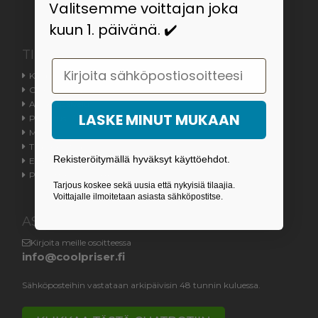
Valitsemme voittajan joka
kuun 1. päivänä. ✔️
TIETOA
Email
Kauppaehdot
Ota meihin yhteyttä
Asiakaspalvelu
LASKE MINUT MUKAAN
Palautus- / toimitusoikeus
Meistä
Tilauksen tila
Rekisteröitymällä hyväksyt käyttöehdot.
Evästeasetukset
Peruuttamislomake
Tarjous koskee sekä uusia että nykyisiä tilaajia.
Voittajalle ilmoitetaan asiasta sähköpostitse.
ASIAKASPALVELU
Kirjoita meille osoitteessa
info@coolpriser.fi
Sähköposteihin vastataan arkipäivisin 48 tunnin kuluessa.