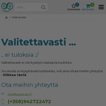
0
0
SUOSIKKEJA
NÄYTÄ KORI
Hakutulos
Valitettavasti ...
.. ei tuloksia :/
Valitettavasti ei ole kyselysi vastaavia tuotteita.
Jos sinulla on kysyttävää tuotteesta, voit aina ottaa meihin yhteyttä.
-
Klikkaa tästä
Ota meihin yhteyttä
info@coolpriser.fi
(+358)942722472